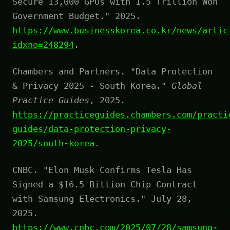
Secure 13,000 GPUs with 1.5 Trillion Won
Government Budget." 2025.
https://www.businesskorea.co.kr/news/artic
idxno=248294
.
Chambers and Partners. "Data Protection
& Privacy 2025 - South Korea."
Global
Practice Guides
, 2025.
https://practiceguides.chambers.com/practi
guides/data-protection-privacy-
2025/south-korea
.
CNBC. "Elon Musk Confirms Tesla Has
Signed a $16.5 Billion Chip Contract
with Samsung Electronics." July 28,
2025.
https://www.cnbc.com/2025/07/28/samsung-