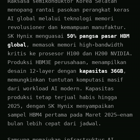
Raksasa semikonduktor Korea Selatan
menopang rantai pasokan perangkat keras
AI global melalui teknologi memori
revolusioner dan kemampuan manufaktur.
SK Hynix menguasai
50% pangsa pasar HBM
global
, memasok memori high-bandwidth
kritis ke prosesor H100 dan H200 NVIDIA.
Produksi HBM3E perusahaan, menampilkan
desain 12-layer dengan
kapasitas 36GB
,
memungkinkan tuntutan komputasi masif
dari workload AI modern. Kapasitas
produksi tetap terjual habis hingga
2025, dengan SK Hynix menyampaikan
sampel HBM4 pertama pada Maret 2025—enam
bulan lebih cepat dari jadwal.
Samsung memajukan infrastruktur AI