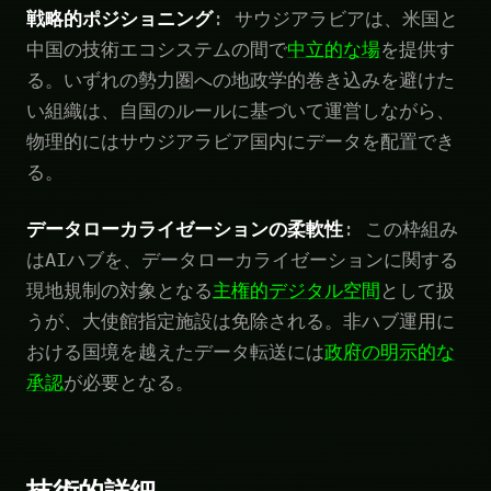
戦略的ポジショニング
: サウジアラビアは、米国と
中国の技術エコシステムの間で
中立的な場
を提供す
る。いずれの勢力圏への地政学的巻き込みを避けた
い組織は、自国のルールに基づいて運営しながら、
物理的にはサウジアラビア国内にデータを配置でき
る。
データローカライゼーションの柔軟性
: この枠組み
はAIハブを、データローカライゼーションに関する
現地規制の対象となる
主権的デジタル空間
として扱
うが、大使館指定施設は免除される。非ハブ運用に
おける国境を越えたデータ転送には
政府の明示的な
承認
が必要となる。