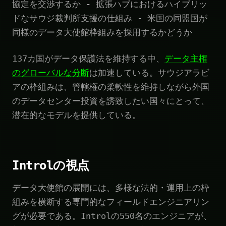
協定を交渉するか - 拡張ハブにおけるハイブリッ
ドなサウジ裁判所支援の仕組み - 米国の同盟国が
同様のデータ大使館枠組みを採用するかどうか
137カ国がデータ保護法を維持する中、
データ主権
のグローバルな分断
は加速している。サウジアラビ
アの枠組みは、管轄権の柔軟性を維持しながら外国
のデータセンター投資を誘致したい国々にとって、
潜在的なモデルを提供している。
Introlの視点
データ大使館の展開には、多様な法的・運用上の枠
組みを横断する専門的なフィールドエンジニアリン
グが必要である。Introlの550名のエンジニアが、