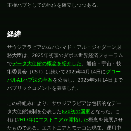
主権ハブとしての地位を確立しつつある。
経緯
サウジアラビアのムハンマド・アル＝ジャダーン財
務大臣は、2025年初頭のダボス世界経済フォーラム
で
データ大使館の概念を紹介した
。通信・宇宙・技
術委員会（CST）は続いて2025年4月14日に
グロー
バルAIハブ法の草案
を公表し、2025年5月14日まで
パブリックコメントを募集した。
この枠組みにより、サウジアラビアは包括的なデー
タ大使館法制を公表した
G20初の国家
となった。こ
れは
2017年にエストニアが開拓した
概念を発展させ
たものである。エストニアとモナコは現在、運用中