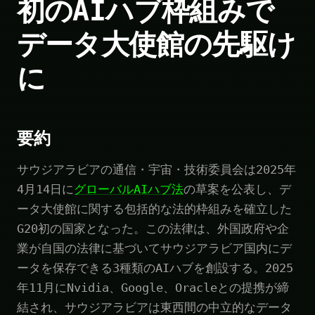
初のAIハブ枠組みで
データ大使館の先駆け
に
要約
サウジアラビアの通信・宇宙・技術委員会は2025年
4月14日に
グローバルAIハブ法
の草案を公表し、デ
ータ大使館に関する包括的な法的枠組みを確立した
G20初の国家となった。この法律は、外国政府や企
業が自国の法律に基づいてサウジアラビア国内にデ
ータを保存できる3種類のAIハブを創設する。2025
年11月にNvidia、Google、Oracleとの提携が締
結され、サウジアラビアは東西間の中立的なデータ