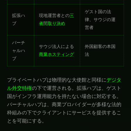
ゲスト国の法
拡張ハ
現地運営者との
三
律、サウジの運
ブ
者間取り決め
営者
バーチ
サウジ法人による
外国顧客の本国
ャルハ
商業ホスティング
法
ブ
プライベートハブは物理的な大使館と同様に
デジタ
ル外交特権
の下で運営される。拡張ハブは、ゲスト
国がインフラ運用能力を持たない場合に対応する。
バーチャルハブは、商業プロバイダーが多様な法的
枠組みの下でクライアントにサービスを提供するこ
とを可能にする。