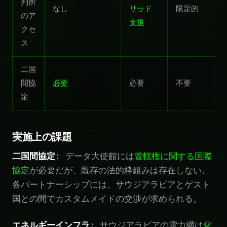
判所
なし
リッド
限定的
のア
支援
クセ
ス
二国
間協
必要
必要
不要
定
実施上の課題
二国間協定
: データ大使館には
管轄権に関する国際
協定
が必要だが、既存の法的枠組みは存在しない。
各パートナーシップには、サウジアラビアとゲスト
国との間でカスタムメイドの交渉が求められる。
エネルギーインフラ
: サウジアラビアの電力網は
化