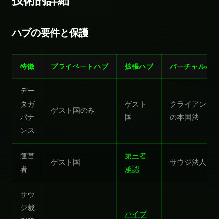
技術的詳細
ハブの要件と保護
特徴
プライベートハブ
拡張ハブ
バーチャルハ
デー
タガ
ゲスト
クライアント
ゲスト国のみ
バナ
国
の本国法
ンス
運営
第三者
ゲスト国
サウジ法人
者
承認
サウ
ジ裁
ハイブ