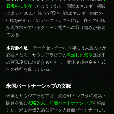
石燃料に依存
したままであり、国際エネルギー機関
によると2023年時点で石油が総エネルギー供給の
64%を占める。AIデータセンターには、多くの組織
が現在求めているクリーン電力への取り組みが必要
である。
水資源不足
: データセンターの冷却には大量の水が
必要となる。サウジアラビアの
乾燥した気候
は従来
の蒸発冷却に課題をもたらし、液体冷却や空冷方式
への移行を促している。
米国パートナーシップの文脈
米国とサウジアラビアは、先進AIインフラの構築・
開発を含む
戦略的人工知能パートナーシップ
を締結
した。米国が優先的なデータ大使館パートナーにな