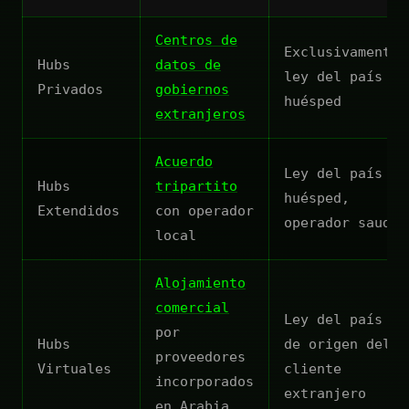
Centros de
Exclusivamente
Hubs
datos de
ley del país
Privados
gobiernos
huésped
extranjeros
Acuerdo
Ley del país
Hubs
tripartito
huésped,
Extendidos
con operador
operador saudí
local
Alojamiento
comercial
Ley del país
por
Hubs
de origen del
proveedores
Virtuales
cliente
incorporados
extranjero
en Arabia