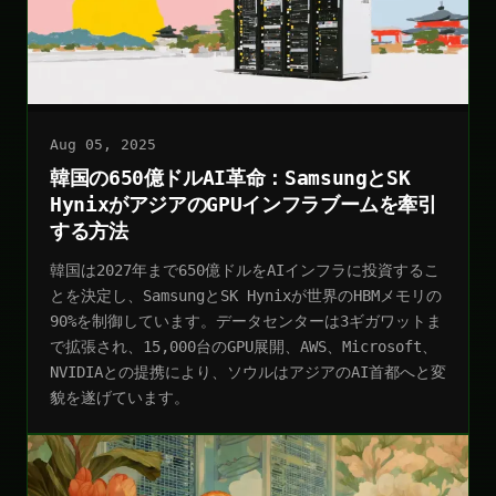
Aug 05, 2025
韓国の650億ドルAI革命：SamsungとSK
HynixがアジアのGPUインフラブームを牽引
する方法
韓国は2027年まで650億ドルをAIインフラに投資するこ
とを決定し、SamsungとSK Hynixが世界のHBMメモリの
90%を制御しています。データセンターは3ギガワットま
で拡張され、15,000台のGPU展開、AWS、Microsoft、
NVIDIAとの提携により、ソウルはアジアのAI首都へと変
貌を遂げています。