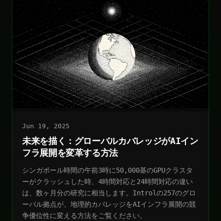
Jun 19, 2025
未来を描く：グローバルカバレッジがAIイン
フラ展開を変革する方法
シンガポール時間の午前3時に50,000基のGPUクラスタ
ーがクラッシュした時、4時間対応と24時間対応の違い
は、数ヶ月分の研究に相当します。Introlの257のグロ
ーバル拠点が、地理的カバレッジをAIインフラ展開の競
争優位性に変える方法をご覧ください。