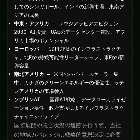
してのシンガポール、インドの新興市場、東南ア
ジアの成長
中東・アフリカ
— サウジアラビアのビジョン
2030 AI投資、UAEのデータセンター建設、アフ
リカ市場のポテンシャル
ヨーロッパ
— GDPR準拠のインフラストラクチ
ャ、北欧の持続可能性リーダーシップ、東欧の新
興容量
南北アメリカ
— 米国のハイパースケーラー集
中、カナダのクリーンエネルギーの優位性、ラテ
ンアメリカの市場参入
ソブリンAI
— 国家AI戦略、データローカライゼ
ーション要件、政府支援によるインフラストラク
チャイニシアティブ
国際展開や競合状況の追跡を行う際、当社
の地域カバレッジは戦略的意思決定に必要