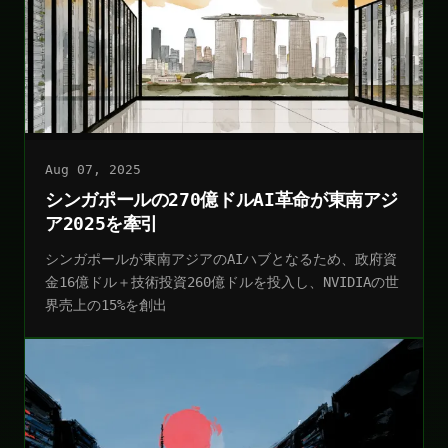
Aug 07, 2025
シンガポールの270億ドルAI革命が東南アジ
ア2025を牽引
シンガポールが東南アジアのAIハブとなるため、政府資
金16億ドル＋技術投資260億ドルを投入し、NVIDIAの世
界売上の15%を創出