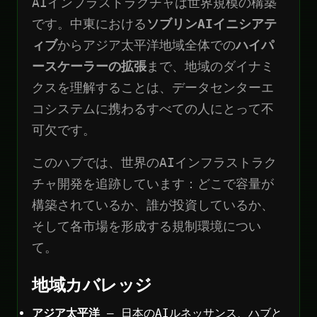
AIインフラストラクチャは世界規模の構築
です。中東における
ソブリンAIイニシアテ
ィブ
からアジア太平洋地域全体での
ハイパ
ースケーラーの拡張
まで、地域のダイナミ
クスを理解することは、データセンターエ
コシステムに携わるすべての人にとって不
可欠です。
このハブでは、世界のAIインフラストラク
チャ開発を追跡しています：どこで容量が
構築されているか、誰が投資しているか、
そして各市場を形成する規制環境につい
て。
地域カバレッジ
アジア太平洋
— 日本のAIルネッサンス、ハブと