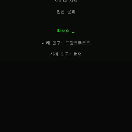
서비스 지역
언론 문의
리소스
사례 연구: 프랑크푸르트
사례 연구: 런던
FAQ
견적 요청
연락처
solutions@introl.com
문의하기