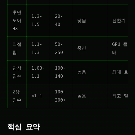
후면
1.3-
20-
도어
낮음
전환기
1.5
40
HX
직접
1.1-
50-
GPU 클러
중간
칩
1.3
250
터
단상
1.03-
100-
높음
최대 효율
침수
1.1
140
2상
100-
<1.1
높음
최고 밀도
침수
200+
핵심 요약