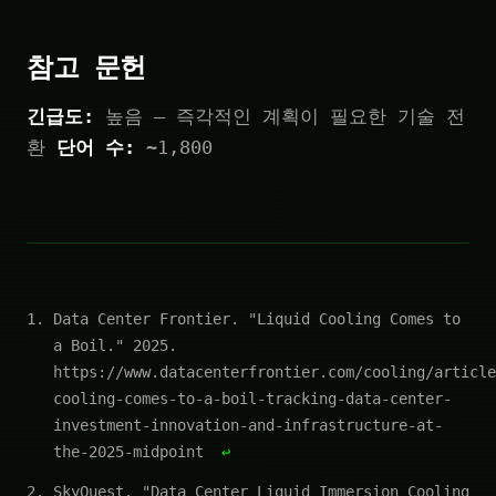
참고 문헌
긴급도:
높음 — 즉각적인 계획이 필요한 기술 전
환
단어 수:
~1,800
Data Center Frontier. "Liquid Cooling Comes to
a Boil." 2025.
https://www.datacenterfrontier.com/cooling/article
cooling-comes-to-a-boil-tracking-data-center-
investment-innovation-and-infrastructure-at-
the-2025-midpoint
↩
SkyQuest. "Data Center Liquid Immersion Cooling