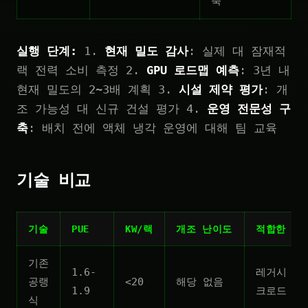
축
실행 단계:
1.
현재 밀도 감사
: 실제 대 잠재적
랙 전력 소비 측정 2.
GPU 로드맵 예측
: 3년 내
현재 밀도의 2~3배 계획 3.
시설 제약 평가
: 개
조 가능성 대 신규 건설 평가 4.
운영 전문성 구
축
: 배치 전에 액체 냉각 운영에 대해 팀 교육
기술 비교
기술
PUE
KW/랙
개조 난이도
적합한 용
기존
1.6-
레거시 워
공랭
<20
해당 없음
1.9
크로드
식