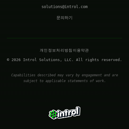
solutions@introl.com
문의하기
개인정보처리방침
이용약관
© 2026 Introl Solutions, LLC. All rights reserved.
Capabilities described may vary by engagement and are
subject to applicable statements of work.