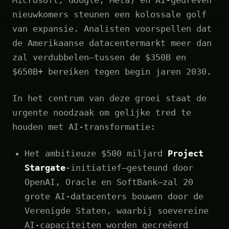
Microsoft, Google, Meta) en AI-gedreven
nieuwkomers steunen een kolossale golf
van expansie. Analisten voorspellen dat
de Amerikaanse datacentermarkt meer dan
zal verdubbelen—tussen de $350B en
$650B+ bereiken tegen begin jaren 2030.
In het centrum van deze groei staat de
urgente noodzaak om gelijke tred te
houden met AI-transformatie:
Het ambitieuze $500 miljard
Project
Stargate
-initiatief—gesteund door
OpenAI, Oracle en SoftBank—zal 20
grote AI-datacenters bouwen door de
Verenigde Staten, waarbij soevereine
AI-capaciteiten worden gecreëerd