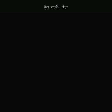
केस स्टडी: लंदन
FAQ
कोटेशन का अनुरोध करें
संपर्क करें
solutions@introl.com
संपर्क
गोपनीयता नीति
सेवा की शर्तें
© 2026 Introl Solutions, LLC. All rights reserved.