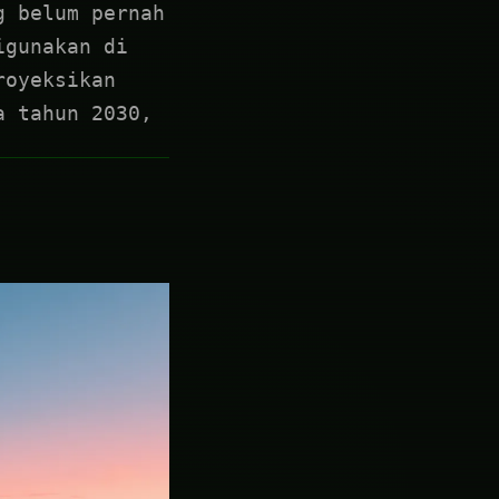
g belum pernah
igunakan di
royeksikan
a tahun 2030,