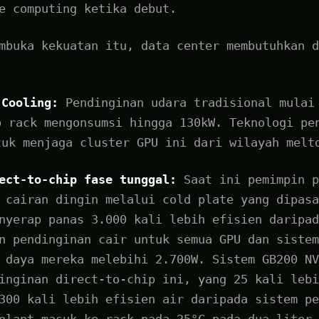
e computing ketika debut.
mbuka kekuatan itu, data center membutuhkan d
 Cooling:
Pendinginan udara tradisional mulai
p rack mengonsumsi hingga 130kW. Teknologi pe
tuk menjaga cluster GPU ini dari wilayah melt
ect-to-chip fase tunggal:
Saat ini pemimpin p
 cairan dingin melalui cold plate yang dipasa
nyerap panas 3.000 kali lebih efisien daripad
n pendinginan cair untuk semua GPU dan sistem
 daya mereka melebihi 2.700W. Sistem GB200 NV
inginan direct-to-chip ini, yang 25 kali lebi
300 kali lebih efisien air daripada sistem pe
olant masuk ke rack pada 25°C pada dua liter 