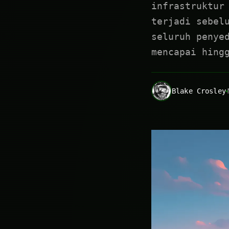
infrastruktur
terjadi sebel
seluruh penye
mencapai hing
Blake Crosley