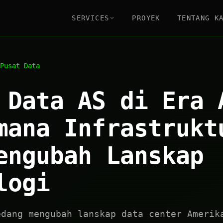
SERVICES
PROYEK
TENTANG K
Pusat Data
 Data AS di Era 
mana Infrastrukt
engubah Lanskap
logi
edang mengubah lanskap data center Amerik