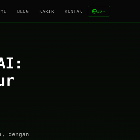
AMI
BLOG
KARIR
KONTAK
ID
AI:
ur
a, dengan