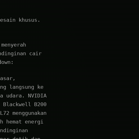
esain khusus.
 menyerah
ndinginan cair
down:
asar,
ng langsung ke
a udara. NVIDIA
 Blackwell B200
L72 menggunakan
h hemat energi
ndinginan
per detik dan