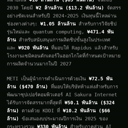
2030 โดยมี
¥2 ล้านล้าน ($13.2 พันล้าน)
จัดสรร
อย่างชัดเจนสำหรับปี 2024-2025 เงินทุนนี้ไหลผ่าน
ช่องทางต่างๆ:
¥1.05 ล้านล้าน
สำหรับการวิจัยชิป
รุ่นใหม่และ quantum computing,
¥471.4 พัน
ล้าน
สำหรับสนับสนุนการผลิตชิปขั้นสูงในประเทศ
และ
¥920 พันล้าน
ที่มอบให้ Rapidus แล้วสำหรับ
โรงงานเซมิคอนดักเตอร์ในฮอกไกโดที่กำหนดเป้าหมาย
การผลิตจำนวนมากในปี 2027
METI เป็นผู้นำการดำเนินการด้วยเงิน
¥72.5 พัน
ล้าน ($470 ล้าน)
ที่มอบให้บริษัทห้าแห่งสำหรับการ
พัฒนาซุปเปอร์คอมพิวเตอร์ AI Sakura Internet
ได้รับการจัดสรรมากที่สุดที่
¥50.1 พันล้าน ($324
ล้าน)
ตามด้วย KDDI ที่
¥10.2 พันล้าน ($66
ล้าน)
ข้อเสนองบประมาณปีการเงิน 2025 ของ
กระทรวงรวม
¥330 พันล้าน
สำหรับภาคส่วน AI