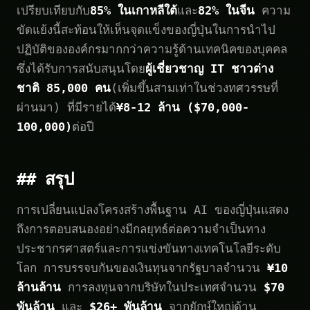
เปรียบเทียบกับ
85% ในเกาหลีใต้
และ
82% ในจีน
ความ
ขัดแย้งนี้สะท้อนให้เห็นจุดแข็งของญี่ปุ่นในการนำไป
ปฏิบัติขององค์กรมากกว่าความรู้ด้านเทคนิคของบุคคล
ซึ่งได้รับการสนับสนุนโดย
ผู้เชี่ยวชาญ IT ชาวต่าง
ชาติ 85,000 คน
(เพิ่มขึ้นสามเท่าในช่วงทศวรรษที่
ผ่านมา) ที่มีรายได้
¥8-12 ล้าน ($70,000-
100,000)
ต่อปี
## สรุป
การเปลี่ยนแปลงโครงสร้างพื้นฐาน AI ของญี่ปุ่นแสดง
ถึงการตอบสนองอย่างมีกลยุทธ์ต่อความจำเป็นทาง
ประชากรศาสตร์และการแข่งขันทางเทคโนโลยีระดับ
โลก การบรรจบกันของเงินทุนจากรัฐบาลจำนวน
¥10
ล้านล้าน
การลงทุนจากบริษัทในประเทศจำนวน
$70
พันล้าน
และ
$26+ พันล้าน
จากยักษ์ใหญ่ด้าน