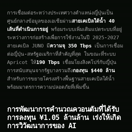
การเชื่อมต่อระหว่างประเทศวางตำแหน่งญี่ปุ่นเป็น
ศูนย์กลางข้อมูลของเอเชียผ่าน
สายเคเบิลใต้น้ำ 40
เส้นที่ดำเนินการอยู่
พร้อมระบบเพิ่มเติมแปดระบบที่อยู่
ระหว่างการก่อสร้างเพื่อการใช้งานในปี 2025-2027
สายเคเบิล JUNO มี
ความจุ 350 Tbps
เป็นการเชื่อม
ต่อญี่ปุ่น-สหรัฐอเมริกาที่สำคัญที่สุด ในขณะที่ระบบ
Apricot ให้
190 Tbps
เชื่อมโยงสิงคโปร์กับญี่ปุ่น
การสนับสนุนจากรัฐบาลรวมถึง
กองทุน $440 ล้าน
สำหรับการขยายโครงสร้างพื้นฐานสายเคเบิลใต้น้ำ
พร้อมมาตรการความปลอดภัยที่เพิ่มขึ้น
การพัฒนาการคำนวณควอนตัมที่ได้รับ
การลงทุน ¥1.05 ล้านล้าน เร่งให้เกิด
การวิวัฒนาการของ AI