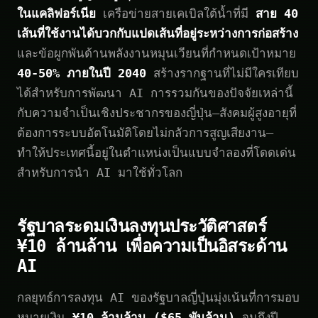
ในแคลิฟอร์เนีย
เครือข่ายสายเคเบิลใต้น้ำที่มี
สาย 40
เส้นที่ใช้งานได้บวกกับแปดเส้นที่อยู่ระหว่างการก่อสร้าง
และข้อผูกพันด้านพลังงานหมุนเวียนที่กำหนดเป้าหมาย
40-50% ภายในปี 2040
สร้างรากฐานที่ไม่มีใครเทียบ
ได้สำหรับการพัฒนา AI การรวมกันของปัจจัยเหล่านี้
กับความจำเป็นเชิงประชากรของญี่ปุ่น—สังคมผู้สูงอายุที่
ต้องการระบบอัตโนมัติโดยไม่กลัวการสูญเสียงาน—
ทำให้ประเทศนี้อยู่ในตำแหน่งเป็นแบบจำลองที่โดดเด่น
สำหรับการนำ AI มาใช้ทั่วโลก
รัฐบาลระดมเงินลงทุนประวัติศาสตร์
¥10 ล้านล้าน เพื่อความเป็นอิสระด้าน
AI
กลยุทธ์การลงทุน AI ของรัฐบาลญี่ปุ่นมุ่งเน้นที่การมอบ
หมายเงิน
¥10 ล้านล้าน ($65 พันล้าน)
จนถึงปี