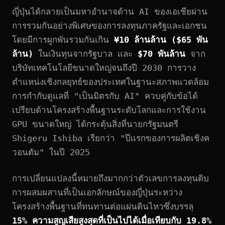
ญี่ปุ่นได้กลายเป็นมหาอำนาจด้าน AI ของเอเชียผ่าน
การรวมกันอย่างพิเศษของการลงทุนภาครัฐและเอกชน
โดยมีการผูกพันรวมกันเกิน
¥10 ล้านล้าน ($65 พัน
ล้าน)
ในเงินทุนจากรัฐบาล และ
$70 พันล้าน
จาก
บริษัทเทคโนโลยีขนาดใหญ่จนถึงปี 2030 การวาง
ตำแหน่งเชิงกลยุทธ์ของประเทศในฐานะสภาพแวดล้อม
การกำกับดูแลที่ "เป็นมิตรกับ AI" ควบคู่กับข้อได้
เปรียบด้านโครงสร้างพื้นฐานระดับโลกและการใช้งาน
GPU ขนาดใหญ่ ได้กระตุ้นสิ่งที่นายกรัฐมนตรี
Shigeru Ishiba เรียกว่า "ปีแรกของการผลิตเชิงค
วอนตัม" ในปี 2025
การเปลี่ยนแปลงนี้หมายถึงมากกว่าตัวเลขการลงทุนดิบ
การผสมผสานที่เป็นเอกลักษณ์ของญี่ปุ่นระหว่าง
โครงสร้างพื้นฐานที่ทนทานต่อแผ่นดินไหวซึ่งบรรลุ
15% ความสูญเสียสูงสุดที่เป็นไปได้เมื่อเทียบกับ 19.8%