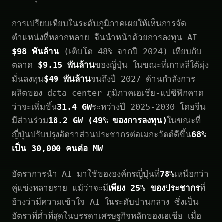
การเปรียบเทียบในระดับภูมิภาคเผยให้เห็นการจัด
ตำแหน่งที่หลากหลาย จีนนำหน้าด้วยการลงทุน AI
$98 พันล้าน
(เติบโต 48% จากปี 2024) เทียบกับ
ตลาด
$9.15 พันล้าน
ของญี่ปุ่น ในขณะที่เกาหลีใต้มุ่ง
มั่นลงทุน
$49 พันล้าน
จนถึงปี 2027 ด้านกำลังการ
ผลิตของ data center ภูมิภาคเอเชีย-แปซิฟิกคาด
ว่าจะเพิ่มขึ้น
31.4 GW
ระหว่างปี 2025-2030 โดยจีน
มีส่วนร่วม
18.2 GW (49% ของการลงทุน)
ในขณะที่
ญี่ปุ่นปรับปรุงอัตราส่วนประชากรต่อเมกะวัตต์ดีขึ้น
68%
เป็น 30,000 คนต่อ MW
อัตราการนำ AI มาใช้ขององค์กรญี่ปุ่นที่
78%
เหนือกว่า
คู่แข่งหลายราย แม้ว่าจะมี
เพียง 25% ของประชากร
ที่
อ้างว่ามีความเข้าใจ AI ในระดับปานกลาง ซึ่งเป็น
อัตราที่ต่ำที่สุดในบรรดาเศรษฐกิจหลักของเอเชีย เมื่อ