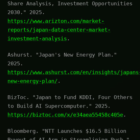
Share Analysis, Investment Opportunities
2030." 2025.
https://www.arizton.com/market-
reports/japan-data-center-market-
investment-analysis
.
Ashurst. "Japan's New Energy Plan."
2025.
https://www.ashurst.com/en/insights/japans
new-energy-plan/
.
BizToc. "Japan to Fund KDDI, Four Others
to Build AI Supercomputer." 2025.
https://biztoc.com/x/e34aea55458c405e
.
Bloomberg. "NTT Launches $16.5 Billion
Buyout of AI Arm in Streamlining Push."