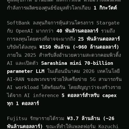
กำลังการผลิตของศูนย์ข้อมูลทั่วโลกเกือบ
1 กิกะวัตต์
SoftBank ลงทุนกิจการหุ้นส่วนโครงการ Stargate
กับ OpenAI มากกว่า
40 พันล้านดอลลาร์
รวมถึง
การลงทุนโดยตรงที่อาจจะมากถึง
25 พันล้านดอลลาร์
บริษัทได้ลงทุน
¥150 พันล้าน (~960 ล้านดอลลาร์)
ภายใน 2025 สำหรับสิ่งอำนวยความสะดวกคอมพิวติ้ง
AI และเปิดตัว
Sarashina mini 70-billion
parameter LLM
ในเดือนมีนาคม 2026 เทคโนโลยี
AI-RAN ของพวกเขาช่วยให้เครือข่าย 5G สามารถรัน
AI workload ได้พร้อมกัน โดยสัญญาว่าจะสร้างราย
ได้จาก AI inference
5 ดอลลาร์สำหรับ capex
ทุก 1 ดอลลาร์
Fujitsu รักษารายได้รวม
¥3.7 ล้านล้าน (~26
พันล้านดอลลาร์)
ขณะที่ทำให้แพลตฟอร์ม Kozuchi