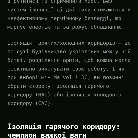
втрутитися та спричинити хаос. Без
систем ізоляції ці дві сили стикаються в
неефективному термічному безладді, що
марнує енергію та загрожує обладнанню.
Ізоляція гарячих/холодних коридорів — це
по суті будівництво укріплених меж у цій
битві, розділення армій, щоб кожна могла
ефективно виконувати свою роботу. І як
при виборі між Marvel і DC, ви повинні
обрати сторону: ізоляція гарячого
коридору (HAC) або ізоляція холодного
коридору (CAC).
Ізоляція гарячого коридору:
чемпион важкої ваги