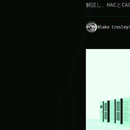
解説し、HACとC
Blake Crosley