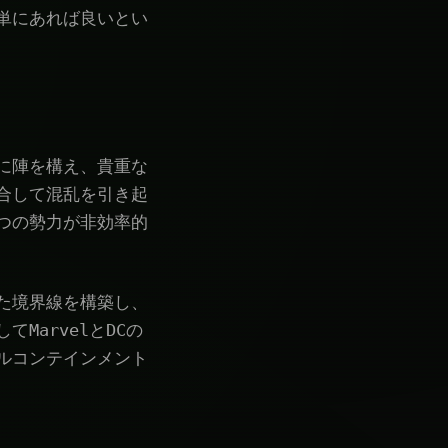
単にあれば良いとい
に陣を構え、貴重な
合して混乱を引き起
つの勢力が非効率的
た境界線を構築し、
MarvelとDCの
ルコンテインメント