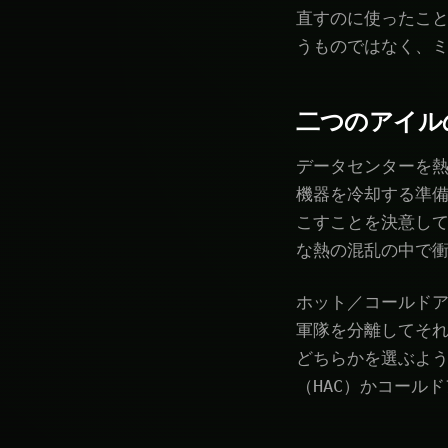
直すのに使ったこ
うものではなく、
二つのアイル
データセンターを
機器を冷却する準
こすことを決意し
な熱の混乱の中で
ホット／コールド
軍隊を分離してそれ
どちらかを選ぶよ
（HAC）かコール