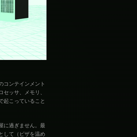
のコンテインメント
ロセッサ、メモリ、
で起こっていること
屋に過ぎません。最
として（ピザを温め