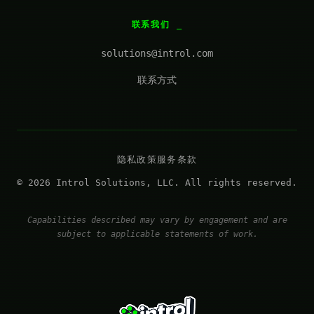
联系我们
solutions@introl.com
联系方式
隐私政策
服务条款
© 2026 Introl Solutions, LLC. All rights reserved.
Capabilities described may vary by engagement and are
subject to applicable statements of work.