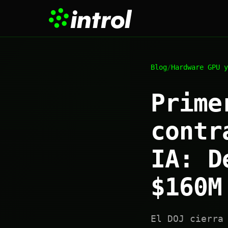
Blog
/
Hardware GPU y
Prime
contr
IA: D
$160M
El DOJ cierra