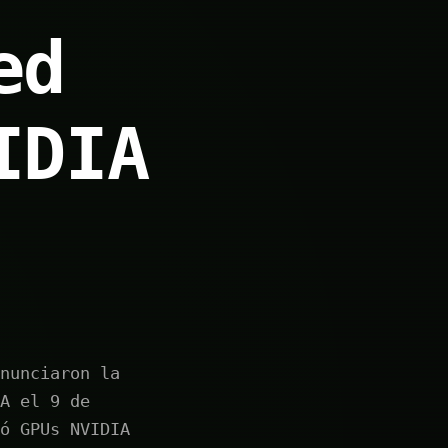
ed
IDIA
nunciaron la
A el 9 de
ó GPUs NVIDIA