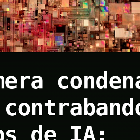
mera conden
 contraband
ps de IA: