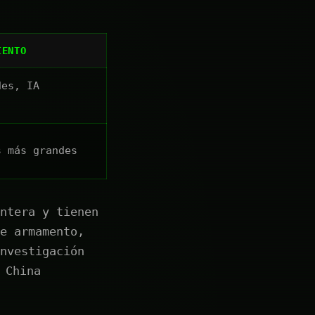
IENTO
des, IA
s más grandes
ntera y tienen
e armamento,
nvestigación
 China