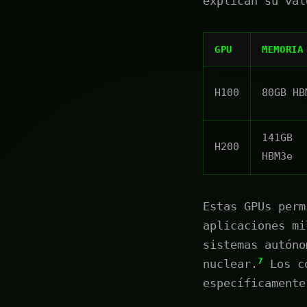
explican su val
GPU
MEMORIA
H100
80GB HB
141GB
H200
HBM3e
Estas GPUs perm
aplicaciones mi
sistemas autóno
7
nuclear.
Los co
específicamente