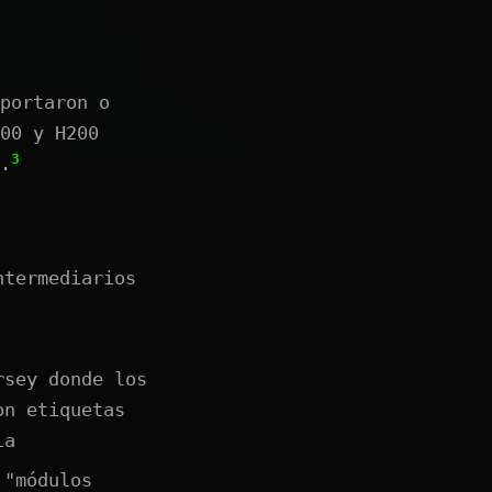
portaron o
00 y H200
3
.
ntermediarios
rsey donde los
on etiquetas
ia
 "módulos