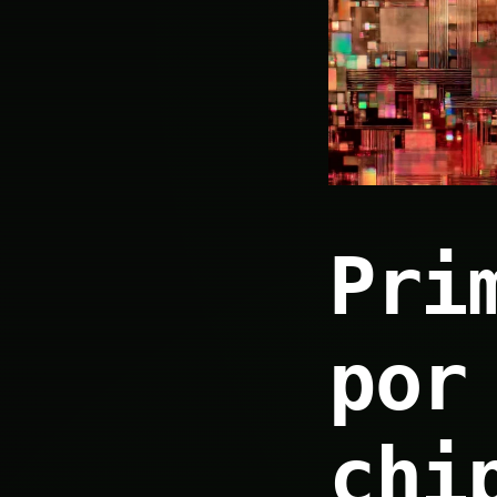
Pri
por
chi