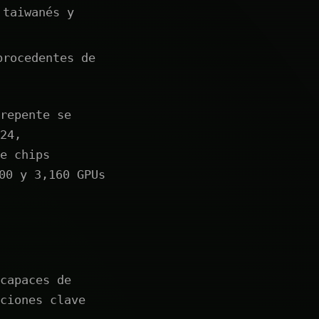
 taiwanés y
procedentes de
repente se
24,
e chips
00 y 3,160 GPUs
capaces de
ciones clave