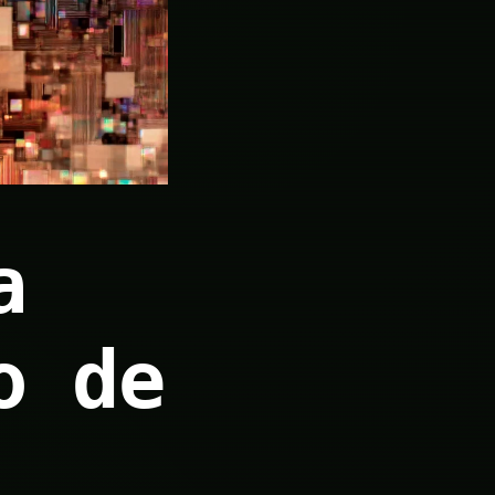
a
o de