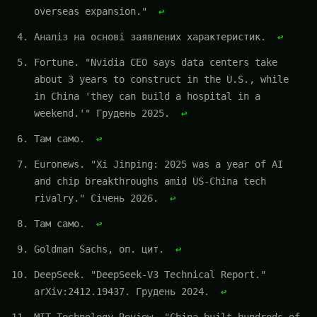
overseas expansion."
↩
Аналіз на основі заявлених характеристик.
↩
Fortune. "Nvidia CEO says data centers take
about 3 years to construct in the U.S., while
in China 'they can build a hospital in a
weekend.'" Грудень 2025.
↩
Там само.
↩
Euronews. "Xi Jinping: 2025 was a year of AI
and chip breakthroughs amid US-China tech
rivalry." Січень 2026.
↩
Там само.
↩
Goldman Sachs, оп. цит.
↩
DeepSeek. "DeepSeek-V3 Technical Report."
arXiv:2412.19437. Грудень 2024.
↩
MIT Technology Review. "China built hundreds of