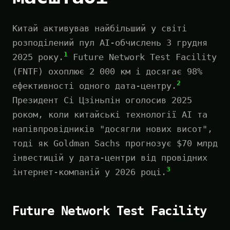
Китай активував найбільший у світі
розподілений пул AI-обчислень 3 грудня
1
2025 року.
Future Network Test Facility
(FNTF) охоплює 2 000 км і досягає 98%
2
ефективності одного дата-центру.
Президент Сі Цзіньпін оголосив 2025
роком, коли китайські технології AI та
напівпровідників "досягли нових висот",
тоді як Goldman Sachs прогнозує $70 млрд
інвестицій у дата-центри від провідних
3
інтернет-компаній у 2026 році.
Future Network Test Facility