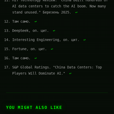
AI data centers to catch the AI boom. Now many
stand unused." Березень 2025.
↩
Там само.
↩
DeepSeek, оп. цит.
↩
Interesting Engineering, оп. цит.
↩
Fortune, оп. цит.
↩
Там само.
↩
S&P Global Ratings. "China Data Centers: Top
Players Will Dominate AI."
↩
YOU MIGHT ALSO LIKE