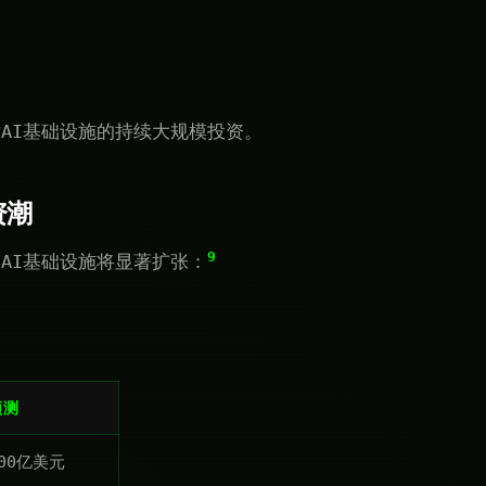
AI基础设施的持续大规模投资。
资潮
9
AI基础设施将显著扩张：
预测
00亿美元