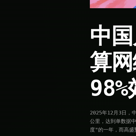
中国
算网
98
2025年12月3日
公里，达到单数据中
度"的一年，而高盛