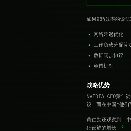
如果98%效率的说
网络延迟优化
工作负载分配算
数据同步协议
容错机制
战略优势
NVIDIA CE
设，而在中国"他们
黄仁勋还观察到，中
6
础设施的增长。