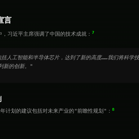
宣言
7
辞中，习近平主席强调了中国的技术成就：
包括人工智能和半导体芯片，达到了新的高度……我们将科学
列新的创新。"
划
8
年计划的建议包括对未来产业的"前瞻性规划"：