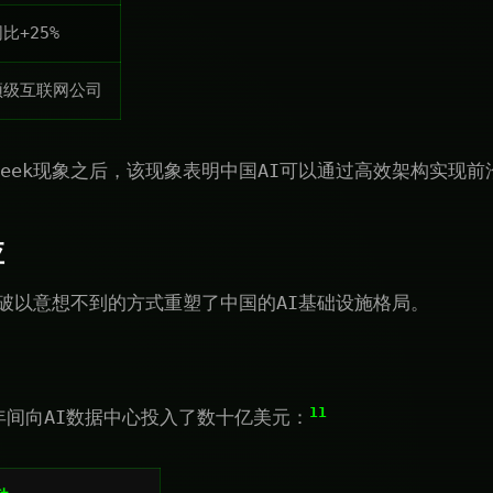
比+25%
顶级互联网公司
pSeek现象之后，该现象表明中国AI可以通过高效架构实现前
应
率突破以意想不到的方式重塑了中国的AI基础设施格局。
11
24年间向AI数据中心投入了数十亿美元：