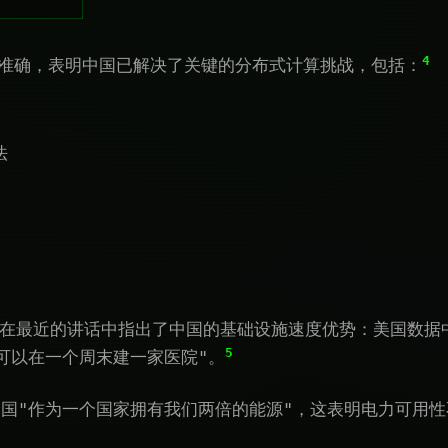
4
法准确，表明中国已解决了关键的分布式计算挑战，包括：
法
O黄仁勋在最近的讲话中指出了中国的基础设施速度优势：美国数
5
可以在一个周末建一家医院"。
国"作为一个国家拥有我们两倍的能源"，这表明电力可用性