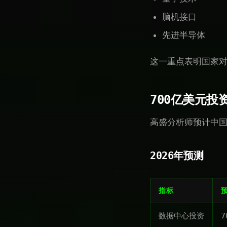
脑机接口
先进半导体
这一重点表明国家对
700亿美元投
高盛分析师预计中国
2026年预测
指标
数据中心投资
7