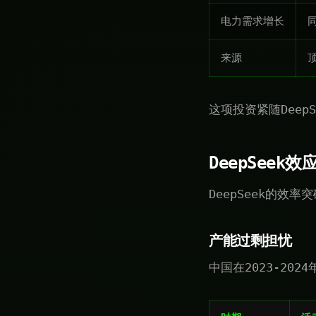
电力需求增长
同
来源
这项投资紧随Dee
DeepSeek效
DeepSeek的效
产能过剩担忧
中国在2023-20