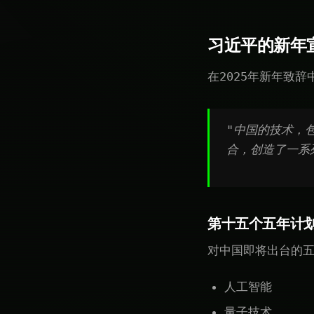
习近平的新年
在2025年新年致
"中国的技术，
合，创造了一系
第十五个五年计
对中国即将出台的五
人工智能
量子技术