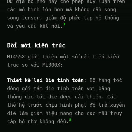
Dư địa bộ nhớ này cho phép suy luận trên
các mô hình lớn hơn mà không cần song
song tensor, giảm độ phức tạp hệ thống
7
và yêu cầu kết nối.
Đổi mới kiến trúc
MI455X giới thiệu một số cải tiến kiến
trúc so với MI300X:
Thiết kế lại Die tính toán
: Bộ tăng tốc
đóng gói tám die tính toán với băng
thông die-tới-die được cải thiện. Các
thế hệ trước chịu hình phạt độ trễ xuyên
die làm giảm hiệu năng cho các mẫu truy
8
cập bộ nhớ không đều.