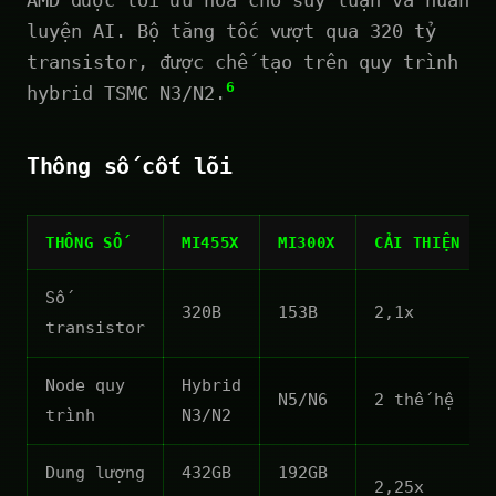
luyện AI. Bộ tăng tốc vượt qua 320 tỷ
transistor, được chế tạo trên quy trình
6
hybrid TSMC N3/N2.
Thông số cốt lõi
THÔNG SỐ
MI455X
MI300X
CẢI THIỆN
Số
320B
153B
2,1x
transistor
Node quy
Hybrid
N5/N6
2 thế hệ
trình
N3/N2
Dung lượng
432GB
192GB
2,25x