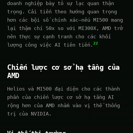
doanh nghiệp bày tỏ sự lạc quan thận
trọng. Cải tiến theo hướng quan trọng
hơn các bội số chính xác—nếu MI500 mang
lại thậm chí 50x so với MI300X, AMD trở
nên thực sự cạnh tranh cho các khối
22
lượng công việc AI tiên tiến.
Chiến lược cơ sở hạ tầng của
AMD
Helios và MI500 đại diện cho các thành
phần của chiến lược cơ sở hạ tầng AI
rộng hơn của AMD nhắm vào vị thế thống
trị của NVIDIA.