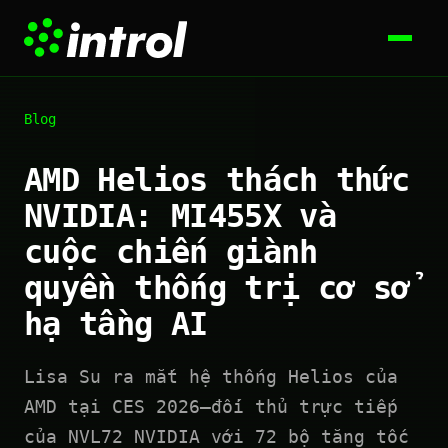
Blog
AMD Helios thách thức
NVIDIA: MI455X và
cuộc chiến giành
quyền thống trị cơ sở
hạ tầng AI
Lisa Su ra mắt hệ thống Helios của
AMD tại CES 2026—đối thủ trực tiếp
của NVL72 NVIDIA với 72 bộ tăng tốc