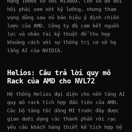
năng 1000x so với MI300X. Con số đó đòi
hỏi phải xem xét kỹ lưỡng, nhưng tham
vọng đằng sau nó báo hiệu ý định chiến
lược của AMD. Công ty đã cam kết nguồn
lực và nhân tài kỹ thuật để thu hẹp
khoảng cách với sự thống trị cơ sở hạ
tầng AI của NVIDIA.
Helios: Câu trả lời quy mô
Rack của AMD cho NVL72
Hệ thống Helios đại diện cho nền tảng AI
quy mô rack tích hợp đầu tiên của AMD.
Các bộ tăng tốc dòng MI trước đây được
giao dưới dạng các thành phần rời rạc
yêu cầu khách hàng thiết kế tích hợp hệ