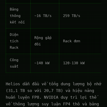
Băng
thông
~16 TB/s
259 TB/s
kết nối
Diện
Rộng gấp
tích
Rack đơn
đôi
Rack
Công
~140 kW
120-130 kW
suất
Helios dẫn đầu về tổng dung lượng bộ nhớ
(31,1 TB so với 20,7 TB) và hiệu năng
huấn luyện FP8. NVIDIA duy trì lợi thế
về thông lượng suy luận FP4 thô và băng