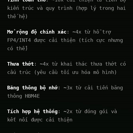
kiến trúc và quy trình (hợp lý trong hai
thế hệ)
Mở rộng độ chính xác
: ~4x từ hỗ trợ
FP4/INT4 được cải thiện (tích cực nhưng
có thể)
Thưa thớt
: ~4x từ khai thác thưa thớt có
cấu trúc (yêu cầu tối ưu hóa mô hình)
Băng thông bộ nhớ
: ~3x từ cải tiến băng
thông HBM4E
Tích hợp hệ thống
: ~2x từ đóng gói và
kết nối được cải thiện