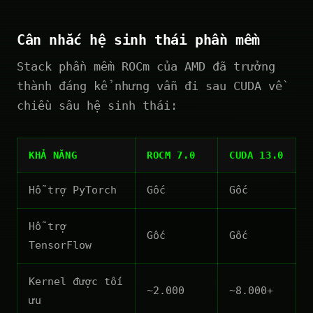
Cân nhắc hệ sinh thái phần mềm
Stack phần mềm ROCm của AMD đã trưởng
thành đáng kể nhưng vẫn đi sau CUDA về
chiều sâu hệ sinh thái:
KHẢ NĂNG
ROCM 7.0
CUDA 13.0
Hỗ trợ PyTorch
Gốc
Gốc
Hỗ trợ
Gốc
Gốc
TensorFlow
Kernel được tối
~2.000
~8.000+
ưu