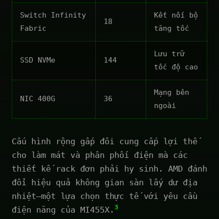
Switch Infinity
Kết nối bộ
18
Fabric
tăng tốc
Lưu trữ
SSD NVMe
144
tốc độ cao
Mạng bên
NIC 400G
36
ngoài
Cấu hình rộng gấp đôi cung cấp lợi thế
cho làm mát và phân phối điện mà các
thiết kế rack đơn phải hy sinh. AMD đánh
đổi hiệu quả không gian sàn lấy dư địa
nhiệt—một lựa chọn thực tế với yêu cầu
3
điện năng của MI455X.