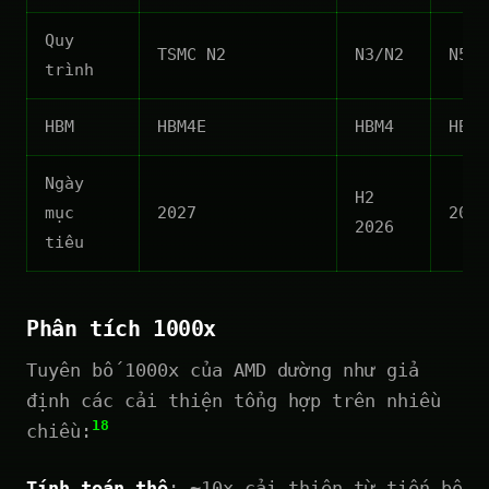
Quy
TSMC N2
N3/N2
N5/N
trình
HBM
HBM4E
HBM4
HBM3
Ngày
H2
mục
2027
2023
2026
tiêu
Phân tích 1000x
Tuyên bố 1000x của AMD dường như giả
định các cải thiện tổng hợp trên nhiều
18
chiều:
Tính toán thô
: ~10x cải thiện từ tiến bộ