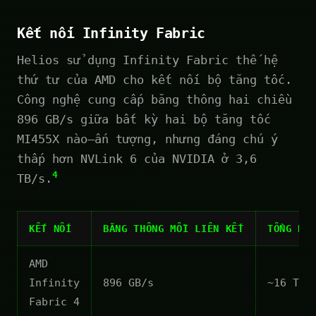
Kết nối Infinity Fabric
Helios sử dụng Infinity Fabric thế hệ
thứ tư của AMD cho kết nối bộ tăng tốc.
Công nghệ cung cấp băng thông hai chiều
896 GB/s giữa bất kỳ hai bộ tăng tốc
MI455X nào—ấn tượng, nhưng đáng chú ý
thấp hơn NVLink 6 của NVIDIA ở 3,6
4
TB/s.
KẾT NỐI
BĂNG THÔNG MỖI LIÊN KẾT
TỔNG BĂ
AMD
Infinity
896 GB/s
~16 TB/
Fabric 4