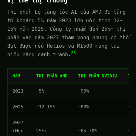
Vị thế thị trường
Thị phần bộ tăng tốc AI của AMD đã tăng
từ khoảng 5% năm 2023 lên ước tính 12-
15% năm 2025. Công ty nhắm đến 25%+ thị
phần vào năm 2027—tham vọng nhưng có thể
đạt được nếu Helios và MI500 mang lại
23
hiệu năng cạnh tranh.
NĂM
THỊ PHẦN AMD
THỊ PHẦN NVIDIA
INT
2023
~5%
~90%
~5%
2025
~12-15%
~80%
~5-
2027
(Mục
25%+
~65-70%
~5-