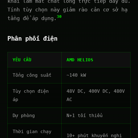
khai làm mát chất lỏng trực tiếp đầy đủ.
Tính tùy chọn này giảm rào cản cơ sở hạ
30
tầng để áp dụng.
Phân phối điện
YÊU CẦU
AMD HELIOS
Tổng công suất
~140 kW
Tùy chọn điện
48V DC, 400V DC, 480V
áp
AC
Dự phòng
N+1 tối thiểu
Thời gian chạy
10+ phút khuyến nghị