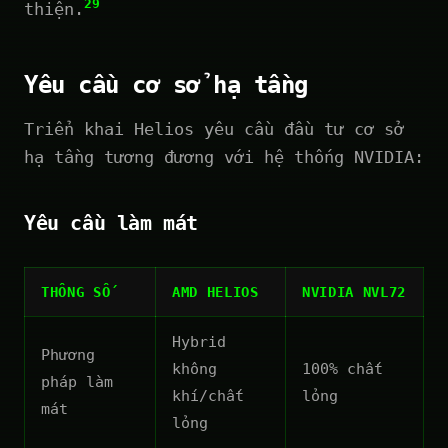
29
thiện.
Yêu cầu cơ sở hạ tầng
Triển khai Helios yêu cầu đầu tư cơ sở
hạ tầng tương đương với hệ thống NVIDIA:
Yêu cầu làm mát
THÔNG SỐ
AMD HELIOS
NVIDIA NVL72
Hybrid
Phương
không
100% chất
pháp làm
khí/chất
lỏng
mát
lỏng