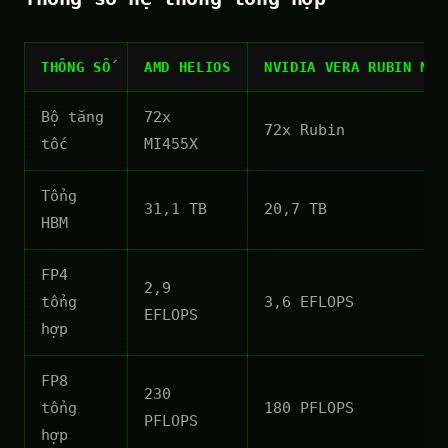
THÔNG SỐ
AMD HELIOS
NVIDIA VERA RUBIN NVL
Bộ tăng
72x
72x Rubin
tốc
MI455X
Tổng
31,1 TB
20,7 TB
HBM
FP4
2,9
tổng
3,6 EFLOPS
EFLOPS
hợp
FP8
230
tổng
180 PFLOPS
PFLOPS
hợp