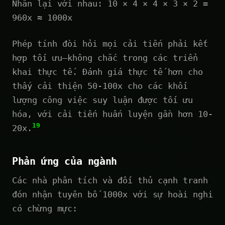
Nhân lại với nhau: 10 × 4 × 4 × 3 × 2 =
960x ≈ 1000x
Phép tính đòi hỏi mọi cải tiến phải kết
hợp tối ưu—không chắc trong các triển
khai thực tế. Đánh giá thực tế hơn cho
thấy cải thiện 50-100x cho các khối
lượng công việc suy luận được tối ưu
hóa, với cải tiến huấn luyện gần hơn 10-
19
20x.
Phản ứng của ngành
Các nhà phân tích và đối thủ cạnh tranh
đón nhận tuyên bố 1000x với sự hoài nghi
có chừng mực: