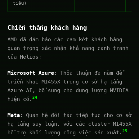
tiêu)
Chiến thắng khách hàng
AMD đã đảm bảo các cam kết khách hàng
quan trọng xác nhận khả năng cạnh tranh
của Helios:
Microsoft Azure
: Thỏa thuận đa năm để
triển khai MI455X trong cơ sở hạ tầng
Azure AI, bổ sung cho dung lượng NVIDIA
24
hiện có.
Meta
: Quan hệ đối tác tiếp tục cho cơ sở
hạ tầng suy luận, với các cluster MI455X
25
hỗ trợ khối lượng công việc sản xuất.