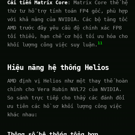
Cải tiến Matrix Core
: Matrix Core thế hệ
thứ tư hỗ trợ tính toán FP4 gốc, phù hợp
với khả năng của NVIDIA. Các bộ tăng tốc
AMD trước đây yêu cầu độ chính xác FP8
tối thiểu, hạn chế cơ hội tối ưu hóa cho
11
khối lượng công việc suy luận.
Hiệu năng hệ thống Helios
AMD định vị Helios như một thay thế hoàn
chỉnh cho Vera Rubin NVL72 của NVIDIA.
So sánh trực tiếp cho thấy các đánh đổi
ưu tiên các hồ sơ khối lượng công việc
khác nhau:
Thông số hệ thống tổng hợp