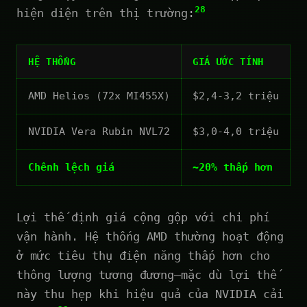
28
hiện diện trên thị trường:
HỆ THỐNG
GIÁ ƯỚC TÍNH
AMD Helios (72x MI455X)
$2,4-3,2 triệu
NVIDIA Vera Rubin NVL72
$3,0-4,0 triệu
Chênh lệch giá
~20% thấp hơn
Lợi thế định giá cộng gộp với chi phí
vận hành. Hệ thống AMD thường hoạt động
ở mức tiêu thụ điện năng thấp hơn cho
thông lượng tương đương—mặc dù lợi thế
này thu hẹp khi hiệu quả của NVIDIA cải