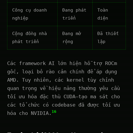
Công cụ doanh
Đang phát
Toàn
nghiệp
triển
diện
Cộng đồng nhà
Đang mở
Đã thiết
phát triển
rộng
lập
Các framework AI lớn hiện hỗ trợ ROCm
gốc, loại bỏ rào cản chính để áp dụng
AMD. Tuy nhiên, các kernel tùy chỉnh
quan trọng về hiệu năng thường yêu cầu
tối ưu hóa đặc thù CUDA—tạo ma sát cho
các tổ chức có codebase đã được tối ưu
16
hóa cho NVIDIA.