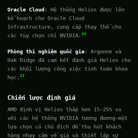
Oracle Cloud
: Hệ thống Helios được lên
kế hoạch cho Oracle Cloud
Infrastructure, cung cấp thay thế cho
26
các tùy chọn chỉ NVIDIA.
Phòng thí nghiệm quốc gia
: Argonne và
Oak Ridge đã cam kết đánh giá Helios cho
các khối lượng công việc tính toán khoa
27
học.
Chiến lược định giá
AMD định vị Helios thấp hơn 15-25% so
với các hệ thống NVIDIA tương đương—một
lựa chọn có chủ đích để thu hút khách
hàng nhạy cảm về giá và thiết lập sự