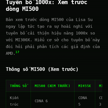
Tuyên bố 1000x: Xem trước
dòng MI500
Bản xem trước dòng MI500 của Lisa Su
ngay lập tức tạo ra sự hoài nghi với
tuyên bố cải thiện hiệu năng 1000x so
với MI300X. Hiểu cơ sở cho tuyên bố này
đòi hỏi phải phân tích các giả định của
17
AMD.
Thông số MI500 (Xem trước)
THÔNG SỐ
MI500 (XEM TRƯỚC)
MI455X
MI30
Kiến
CDNA
CDNA
CDNA 6
trúc
5
3