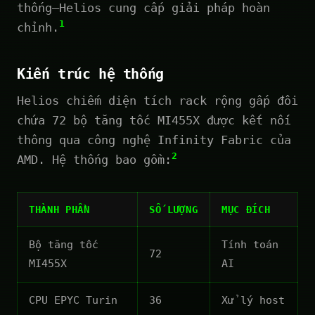
thống—Helios cung cấp giải pháp hoàn
1
chỉnh.
Kiến trúc hệ thống
Helios chiếm diện tích rack rộng gấp đôi
chứa 72 bộ tăng tốc MI455X được kết nối
thông qua công nghệ Infinity Fabric của
2
AMD. Hệ thống bao gồm:
THÀNH PHẦN
SỐ LƯỢNG
MỤC ĐÍCH
Bộ tăng tốc
Tính toán
72
MI455X
AI
CPU EPYC Turin
36
Xử lý host