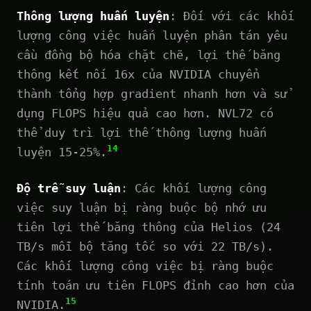
Thông lượng huấn luyện
: Đối với các khối
lượng công việc huấn luyện phân tán yêu
cầu đồng bộ hóa chặt chẽ, lợi thế băng
thông kết nối 16x của NVIDIA chuyển
thành tổng hợp gradient nhanh hơn và sử
dụng FLOPS hiệu quả cao hơn. NVL72 có
thể duy trì lợi thế thông lượng huấn
14
luyện 15-25%.
Độ trễ suy luận
: Các khối lượng công
việc suy luận bị ràng buộc bộ nhớ ưu
tiên lợi thế băng thông của Helios (24
TB/s mỗi bộ tăng tốc so với 22 TB/s).
Các khối lượng công việc bị ràng buộc
tính toán ưu tiên FLOPS đỉnh cao hơn của
15
NVIDIA.