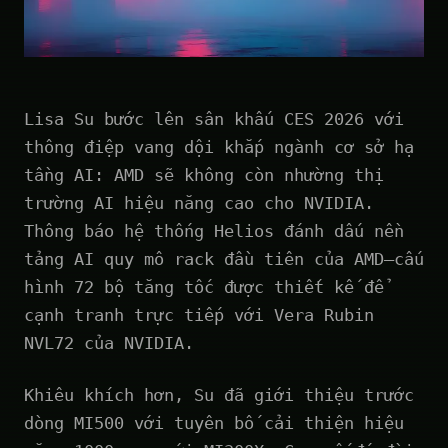
Lisa Su bước lên sân khấu CES 2026 với
thông điệp vang dội khắp ngành cơ sở hạ
tầng AI: AMD sẽ không còn nhường thị
trường AI hiệu năng cao cho NVIDIA.
Thông báo hệ thống Helios đánh dấu nền
tảng AI quy mô rack đầu tiên của AMD—cấu
hình 72 bộ tăng tốc được thiết kế để
cạnh tranh trực tiếp với Vera Rubin
NVL72 của NVIDIA.
Khiêu khích hơn, Su đã giới thiệu trước
dòng MI500 với tuyên bố cải thiện hiệu