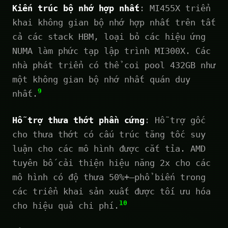
Kiến trúc bộ nhớ hợp nhất
: MI455X triển
khai không gian bộ nhớ hợp nhất trên tất
cả các stack HBM, loại bỏ các hiệu ứng
NUMA làm phức tạp lập trình MI300X. Các
nhà phát triển có thể coi pool 432GB như
một không gian bộ nhớ nhất quán duy
9
nhất.
Hỗ trợ thưa thớt phần cứng
: Hỗ trợ gốc
cho thưa thớt có cấu trúc tăng tốc suy
luận cho các mô hình được cắt tỉa. AMD
tuyên bố cải thiện hiệu năng 2x cho các
mô hình có độ thưa 50%+—phổ biến trong
các triển khai sản xuất được tối ưu hóa
10
cho hiệu quả chi phí.