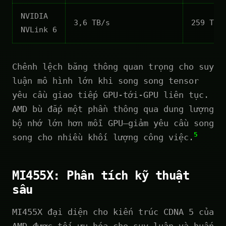
NVIDIA
3,6 TB/s
259 TB/
NVLink 6
Chênh lệch băng thông quan trọng cho suy
luận mô hình lớn khi song song tensor
yêu cầu giao tiếp GPU-tới-GPU liên tục.
AMD bù đắp một phần thông qua dung lượng
bộ nhớ lớn hơn mỗi GPU—giảm yêu cầu song
5
song cho nhiều khối lượng công việc.
MI455X: Phân tích kỹ thuật
sâu
MI455X đại diện cho kiến trúc CDNA 5 của
AMD được tối ưu hóa cho suy luận và huấn