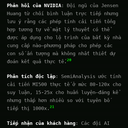
Phản hồi của NVIDIA
: Đội ngũ của Jensen
Huang từ chối bình luận trực tiếp nhưng
lưu ý rằng các phép tính cải tiến tổng
hợp tương tự về mặt lý thuyết có thể
được áp dụng cho lộ trình của bất kỳ nhà
cung cấp nào—phương pháp cho phép các
con số ấn tượng mà không nhất thiết dự
20
đoán kết quả thực tế.
Phân tích độc lập
: SemiAnalysis ước tính
cải tiến MI500 thực tế ở mức 80-120x cho
suy luận, 15-25x cho huấn luyện—đáng kể
nhưng thấp hơn nhiều so với tuyên bố
21
tiếp thị 1000x.
Tiếp nhận của khách hàng
: Các đội AI