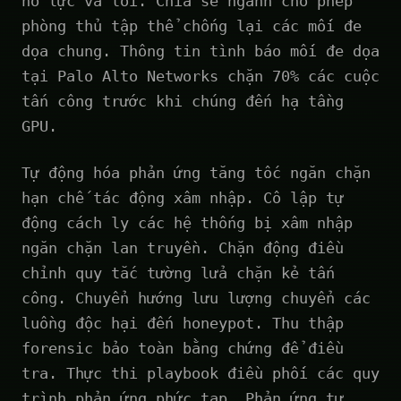
nỗ lực vá lỗi. Chia sẻ ngành cho phép
phòng thủ tập thể chống lại các mối đe
dọa chung. Thông tin tình báo mối đe dọa
tại Palo Alto Networks chặn 70% các cuộc
tấn công trước khi chúng đến hạ tầng
GPU.
Tự động hóa phản ứng tăng tốc ngăn chặn
hạn chế tác động xâm nhập. Cô lập tự
động cách ly các hệ thống bị xâm nhập
ngăn chặn lan truyền. Chặn động điều
chỉnh quy tắc tường lửa chặn kẻ tấn
công. Chuyển hướng lưu lượng chuyển các
luồng độc hại đến honeypot. Thu thập
forensic bảo toàn bằng chứng để điều
tra. Thực thi playbook điều phối các quy
trình phản ứng phức tạp. Phản ứng tự