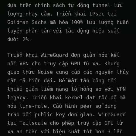
dựa trên chính sách tự động tunnel lưu
lượng nhạy cảm. Triển khai IPsec tại
Goldman Sachs mã hóa 100% lưu lượng huấn
luyện phân tán với tác động hiệu suất
dưới 2%.
Triển khai WireGuard đơn giản hóa kết
nối VPN cho truy cập GPU từ xa. Khung
giao thức Noise cung cấp các nguyên thủy
mật mã hiện đại. Bề mặt tấn công tối
thiểu giảm tiềm năng lỗ hổng so với VPN
legacy. Triển khai kernel đạt tốc độ mã
hóa line-rate. Cấu hình peer sử dụng
trao đổi public key đơn giản. WireGuard
tại Tailscale cho phép truy cập GPU từ
xa an toàn với hiệu suất tốt hơn 3 lần