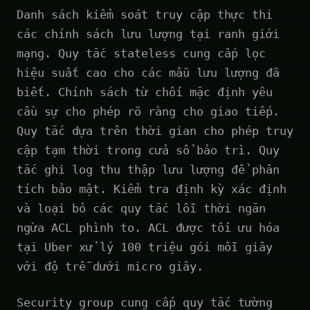
Danh sách kiểm soát truy cập thực thi
các chính sách lưu lượng tại ranh giới
mạng. Quy tắc stateless cung cấp lọc
hiệu suất cao cho các mẫu lưu lượng đã
biết. Chính sách từ chối mặc định yêu
cầu sự cho phép rõ ràng cho giao tiếp.
Quy tắc dựa trên thời gian cho phép truy
cập tạm thời trong cửa sổ bảo trì. Quy
tắc ghi log thu thập lưu lượng để phân
tích bảo mật. Kiểm tra định kỳ xác định
và loại bỏ các quy tắc lỗi thời ngăn
ngừa ACL phình to. ACL được tối ưu hóa
tại Uber xử lý 100 triệu gói mỗi giây
với độ trễ dưới micro giây.
Security group cung cấp quy tắc tường