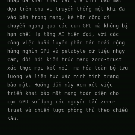
nhập đã khai thác các giả định bảo mật
dựa trên chu vi truyền thống—một khi đã
vào bên trong mạng, kẻ tấn công di
chuyển ngang qua các cụm GPU mà không bị
hạn chế. Hạ tầng AI hiện đại, với các
công việc huấn luyện phân tán trải rộng
hàng nghìn GPU và petabyte dữ liệu nhạy
cảm, đòi hỏi kiến trúc mạng zero-trust
xác thực mọi kết nối, mã hóa toàn bộ lưu
lượng và liên tục xác minh tình trạng
bảo mật. Hướng dẫn này xem xét việc
triển khai bảo mật mạng toàn diện cho
cụm GPU sử dụng các nguyên tắc zero-
trust và chiến lược phòng thủ theo chiều
sâu.