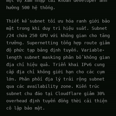
một vụ xâm nhập tài khoản developer ảnh
hưởng 500 hệ thống.
Thiết kế subnet tối ưu hóa ranh giới bảo
mật trong khi duy trì hiệu suất. Subnet
/24 chứa 250 GPU với không gian cho tăng
trưởng. Supernetting tổng hợp route giảm
độ phức tạp bảng định tuyến. Variable-
length subnet masking phân bổ không gian
địa chỉ hiệu quả. Triển khai IPv6 cung
cấp địa chỉ không giới hạn cho các cụm
lớn. Phân phối địa lý trải rộng subnet
qua các availability zone. Kiến trúc
subnet chu đáo tại Cloudflare giảm 30%
overhead định tuyến đồng thời cải thiện
cô lập bảo mật.