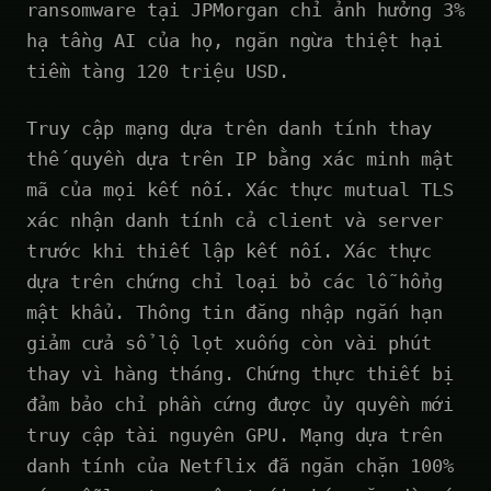
ransomware tại JPMorgan chỉ ảnh hưởng 3%
hạ tầng AI của họ, ngăn ngừa thiệt hại
tiềm tàng 120 triệu USD.
Truy cập mạng dựa trên danh tính thay
thế quyền dựa trên IP bằng xác minh mật
mã của mọi kết nối. Xác thực mutual TLS
xác nhận danh tính cả client và server
trước khi thiết lập kết nối. Xác thực
dựa trên chứng chỉ loại bỏ các lỗ hổng
mật khẩu. Thông tin đăng nhập ngắn hạn
giảm cửa sổ lộ lọt xuống còn vài phút
thay vì hàng tháng. Chứng thực thiết bị
đảm bảo chỉ phần cứng được ủy quyền mới
truy cập tài nguyên GPU. Mạng dựa trên
danh tính của Netflix đã ngăn chặn 100%