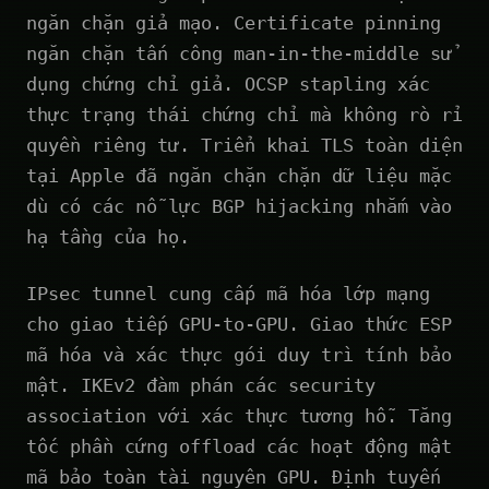
ngăn chặn giả mạo. Certificate pinning
ngăn chặn tấn công man-in-the-middle sử
dụng chứng chỉ giả. OCSP stapling xác
thực trạng thái chứng chỉ mà không rò rỉ
quyền riêng tư. Triển khai TLS toàn diện
tại Apple đã ngăn chặn chặn dữ liệu mặc
dù có các nỗ lực BGP hijacking nhắm vào
hạ tầng của họ.
IPsec tunnel cung cấp mã hóa lớp mạng
cho giao tiếp GPU-to-GPU. Giao thức ESP
mã hóa và xác thực gói duy trì tính bảo
mật. IKEv2 đàm phán các security
association với xác thực tương hỗ. Tăng
tốc phần cứng offload các hoạt động mật
mã bảo toàn tài nguyên GPU. Định tuyến