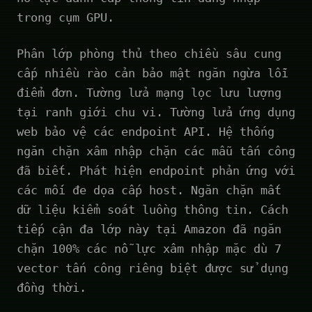
trong cụm GPU.
Phân lớp phòng thủ theo chiều sâu cung
cấp nhiều rào cản bảo mật ngăn ngừa lỗi
điểm đơn. Tường lửa mạng lọc lưu lượng
tại ranh giới chu vi. Tường lửa ứng dụng
web bảo vệ các endpoint API. Hệ thống
ngăn chặn xâm nhập chặn các mẫu tấn công
đã biết. Phát hiện endpoint phản ứng với
các mối đe dọa cấp host. Ngăn chặn mất
dữ liệu kiểm soát luồng thông tin. Cách
tiếp cận đa lớp này tại Amazon đã ngăn
chặn 100% các nỗ lực xâm nhập mặc dù 7
vector tấn công riêng biệt được sử dụng
đồng thời.