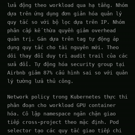
lửa động theo workload qua hạ tầng. Nhóm
dựa trên ứng dụng đơn giản hóa quản lý
quy tắc so với bộ lọc dựa trên IP. Nhóm
phân cấp kế thừa quyền giảm overhead
quản trị. Gán dựa trên tag tự động áp
dụng quy tắc cho tài nguyên mới. Theo
dõi thay đổi duy trì audit trail của các
sửa đổi. Tự động hóa security group tại
Airbnb giảm 87% cấu hình sai so với quản
lý tường lửa thủ công.
Network policy trong Kubernetes thực thi
phân đoạn cho workload GPU container
hóa. Cô lập namespace ngăn chặn giao
tiếp cross-project theo mặc định. Pod
selector tạo các quy tắc giao tiếp chi