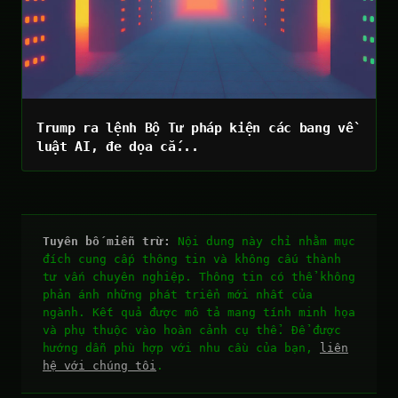
Trump ra lệnh Bộ Tư pháp kiện các bang về
luật AI, đe dọa cắ...
Tuyên bố miễn trừ:
Nội dung này chỉ nhằm mục
đích cung cấp thông tin và không cấu thành
tư vấn chuyên nghiệp. Thông tin có thể không
phản ánh những phát triển mới nhất của
ngành. Kết quả được mô tả mang tính minh họa
và phụ thuộc vào hoàn cảnh cụ thể. Để được
hướng dẫn phù hợp với nhu cầu của bạn,
liên
hệ với chúng tôi
.