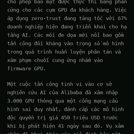
cho phép bảo mật được thực thi bằng phần
cứng cho các cụm GPU đa khách hàng. Việc
áp dụng zero-trust đang tăng tốc với 67%
doanh nghiệp hiện đang triển khai cho hạ
tầng AI. Các mối đe dọa mới nổi bao gồm
tấn công đối kháng vào trọng số mô hình
trong quá trình huấn luyện phân tán và
xâm phạm chuỗi cung ứng nhắm vào
firmware GPU.
Một cuộc tấn công tinh vi vào cơ sở
nghiên cứu AI của Alibaba đã xâm nhập
3.000 GPU thông qua một cổng mạng cấu
hình sai duy nhất, đánh cắp các mô hình
độc quyền trị giá 450 triệu USD trước
khi bị phát hiện 41 ngày sau đó. Vụ xâm