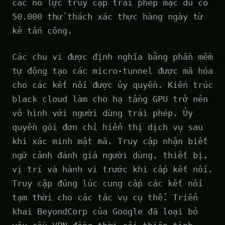
các nỗ lực truy cập trái phép mặc dù có
50.000 thử thách xác thực hàng ngày từ
kẻ tấn công.
Các chu vi được định nghĩa bằng phần mềm
tự động tạo các micro-tunnel được mã hóa
cho các kết nối được ủy quyền. Kiến trúc
black cloud làm cho hạ tầng GPU trở nên
vô hình với người dùng trái phép. Ủy
quyền gói đơn chỉ hiển thị dịch vụ sau
khi xác minh mật mã. Truy cập nhận biết
ngữ cảnh đánh giá người dùng, thiết bị,
vị trí và hành vi trước khi cấp kết nối.
Truy cập đúng lúc cung cấp các kết nối
tạm thời cho các tác vụ cụ thể. Triển
khai BeyondCorp của Google đã loại bỏ