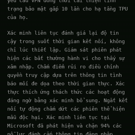
yêu cầu VPN đồng thời cải thiện tình
trạng bảo mật gấp 10 lần cho hạ tầng TPU
của họ.
Xác minh liên tục đánh giá lại độ tin
cậy trong suốt thời gian kết nối, không
chỉ lúc thiết lập. Giám sát phiên phát
hiện các bất thường hành vi cho thấy sự
xâm nhập. Chấm điểm rủi ro điều chỉnh
quyền truy cập dựa trên thông tin tình
báo mối đe dọa theo thời gian thực. Xác
thực thích ứng thách thức các hoạt động
đáng ngờ bằng xác minh bổ sung. Ngắt kết
nối tự động chấm dứt các phiên thể hiện
mẫu độc hại. Xác minh liên tục tại
Microsoft đã phát hiện và chặn 94% các
nỗ lực đánh cắp thông tin đăng nhập