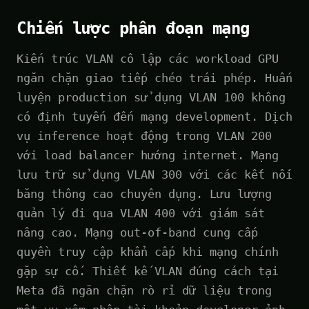
Chiến lược phân đoạn mạng
Kiến trúc VLAN cô lập các workload GPU
ngăn chặn giao tiếp chéo trái phép. Huấn
luyện production sử dụng VLAN 100 không
có định tuyến đến mạng development. Dịch
vụ inference hoạt động trong VLAN 200
với load balancer hướng internet. Mạng
lưu trữ sử dụng VLAN 300 với các kết nối
băng thông cao chuyên dụng. Lưu lượng
quản lý đi qua VLAN 400 với giám sát
nâng cao. Mạng out-of-band cung cấp
quyền truy cập khẩn cấp khi mạng chính
gặp sự cố. Thiết kế VLAN đúng cách tại
Meta đã ngăn chặn rò rỉ dữ liệu trong