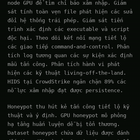
node GPU để tìm chỉ báo xâm nhập. Giám
sát tính toàn vẹn file phát hiện các sửa
đổi hệ thống trái phép. Giám sát tiến
trình xác định các executable và script
độc hại. Theo dõi kết nối mạng tiết lộ
các giao tiếp command-and-control. Phân
tích log tương quan các sự kiện xác định
mẫu tấn công. Phân tích hành vi phát
hiện các kỹ thuật living-off-the-land.
HIDS tại CrowdStrike ngăn chặn 89% các
nỗ lực xâm nhập đạt được persistence.
Honeypot thu hút kẻ tấn công tiết lộ kỹ
thuật và ý định. GPU honeypot mô phỏng
hạ tầng huấn luyện dễ bị tổn thương.
Dataset honeypot chứa dữ liệu được đánh