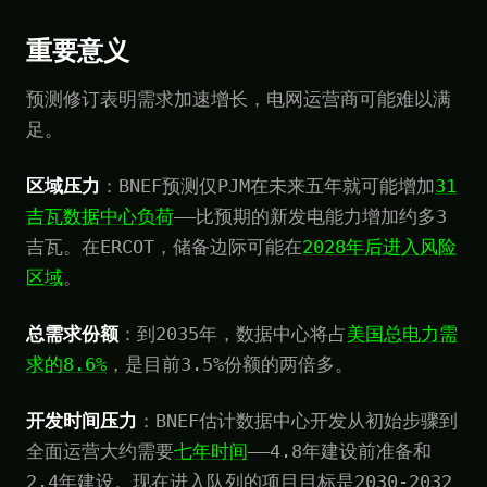
重要意义
预测修订表明需求加速增长，电网运营商可能难以满
足。
区域压力
：BNEF预测仅PJM在未来五年就可能增加
31
吉瓦数据中心负荷
——比预期的新发电能力增加约多3
吉瓦。在ERCOT，储备边际可能在
2028年后进入风险
区域
。
总需求份额
：到2035年，数据中心将占
美国总电力需
求的8.6%
，是目前3.5%份额的两倍多。
开发时间压力
：BNEF估计数据中心开发从初始步骤到
全面运营大约需要
七年时间
——4.8年建设前准备和
2.4年建设。现在进入队列的项目目标是2030-2032