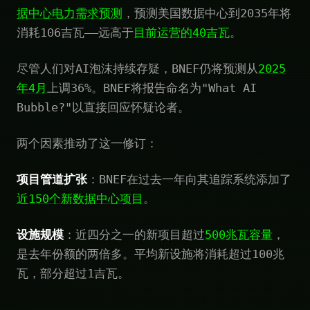
据中心电力需求预测
，预测美国数据中心到2035年将
消耗106吉瓦——远高于
目前运营的40吉瓦
。
尽管人们对AI泡沫持续存疑，BNEF仍将预测从
2025
年4月
上调36%。BNEF将报告命名为"What AI
Bubble?"以直接回应怀疑论者。
两个因素推动了这一修订：
项目管道扩张
：BNEF在过去一年向其追踪系统添加了
近150个新数据中心项目
。
设施规模
：近四分之一的新项目超过
500兆瓦容量
，
是去年份额的两倍多。平均新设施将消耗超过100兆
瓦，部分超过1吉瓦。