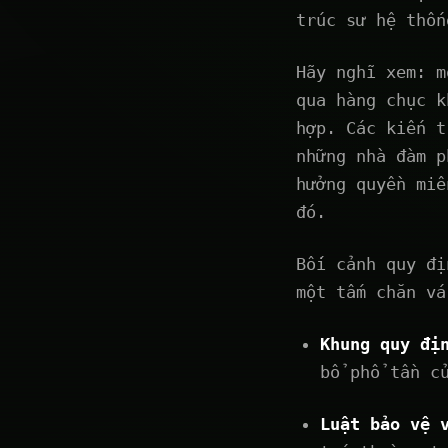
trúc sư hệ thốn
Hãy nghĩ xem: m
qua hàng chục k
hợp. Các kiến t
những nhà đàm p
hưởng quyền miễ
đó.
Bối cảnh quy đị
một tấm chăn vá
Khung quy đị
bổ phổ tần c
Luật bảo vệ 