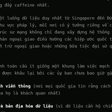
g đầy caffeine nhất.
ột luồng dữ liệu duy nhất từ Singapore đến Đứ
hu vực pháp lý, mỗi nơi có ý tưởng riêng về c
rúc sư mạng không chỉ đang xây dựng hệ thống 
hán ngoại giao điều hướng các hiệp ước quốc t
n trừ ngoại giao hoặc những bữa tiệc đại sứ q
nh toàn cầu ít giống một khung làm việc mạch 
 được khâu lại bởi các ủy ban chưa bao giờ gặ
nh viễn thông
(nơi mọi quốc gia tin rằng cách
ủa họ là khách quan nhất)
và bản địa hóa dữ liệu
(vì dữ liệu cần hộ chi