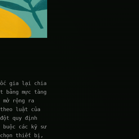
ốc gia lại chia
t bằng mực tàng
 mở rộng ra
theo luật của
đột quy định
 buộc các kỹ sư
chọn thiết bị,