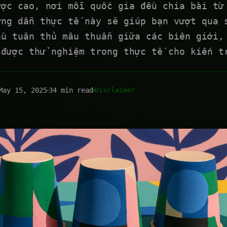
ược cao, nơi mỗi quốc gia đều chia bài từ
ớng dẫn thực tế này sẽ giúp bạn vượt qua 
ầu tuân thủ mâu thuẫn giữa các biên giới,
 được thử nghiệm trong thực tế cho kiến t
May 15, 2025
34 min read
Disclaimer