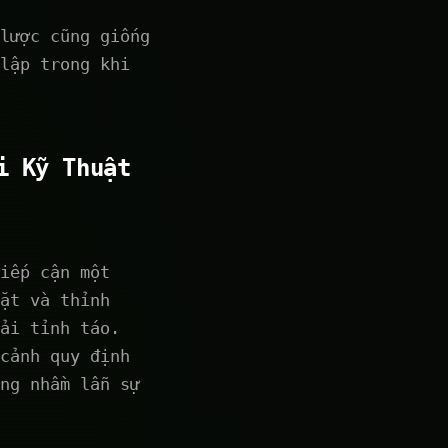
lược cũng giống
lập trong khi
i Kỹ Thuật
iếp cận một
ặt và thỉnh
ải tỉnh táo.
cảnh quy định
ng nhầm lẫn sự