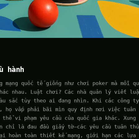
u hành
g mạng quốc tế giống như chơi poker mà mỗi qu
hác nhau. Luật chơi? Các nhà quản lý viết luậ
àu sắc tùy theo ai đang nhìn. Khi các công ty
, họ vấp phải bãi mìn quy định nơi việc tuân 
 thể vi phạm yêu cầu của quốc gia khác. Xung 
n chỉ là đau đầu giấy tờ—các yêu cầu tuân thủ
ại hoàn toàn thiết kế mạng, giới hạn các lựa 