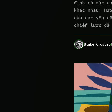
định có mức c
khác nhau. Hư
của các yêu c
chiến lược đã
Blake Crosley