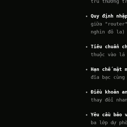
trú thường t
Quy định nhậ
giữa "router
nghìn đô la)
Tiêu chuẩn c
thuộc vào lá
Hạn chế mật 
đĩa bạc cùng
Điều khoản a
thay đổi nha
Yêu cầu bảo 
ba lớp dự ph