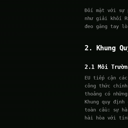
Đối mặt với sự 
như giải khối R
đeo găng tay lò
2. Khung Qu
2.1 Môi Trườn
EU tiếp cận các
công thức chính
thoảng có những
Khung quy định 
toàn cầu: sự hà
hài hòa với tín