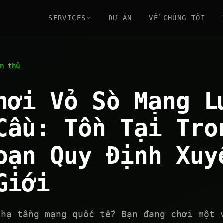
SERVICES
DỰ ÁN
VỀ CHÚNG TÔI
n thủ
hơi Vỏ Sò Mạng L
Cầu: Tồn Tại Tro
oạn Quy Định Xuy
Giới
 hạ tầng mạng quốc tế? Bạn đang chơi một 