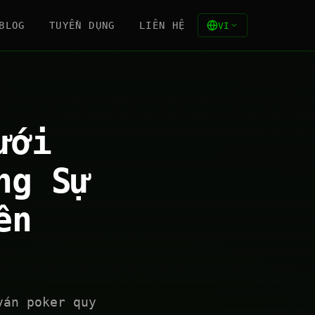
BLOG
TUYỂN DỤNG
LIÊN HỆ
VI
ưới
ng Sự
ên
ván poker quy