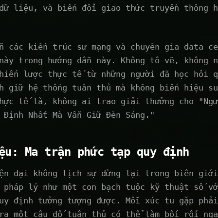
dữ liệu, và biến đổi giao thức truyền thông h
n các kiến trúc sư mạng và chuyên gia data ce
này trong hướng dẫn này. Không tô vẽ, không n
hiến lược thực tế từ những người đã học hỏi q
h giữ hệ thống tuân thủ mà không biến hiệu su
hực tế là, không ai trao giải thưởng cho "Ngư
 Định Nhất Mà Vẫn Giữ Đèn Sáng."
ệu: Ma trận phức tạp quy định
ện đại không lịch sự dừng lại trong biên giới
 pháp lý như một con bạch tuộc kỹ thuật số vớ
uy định tưởng tượng được. Mỗi xúc tu gặp phải
ra một câu đố tuân thủ có thể làm bối rối nga