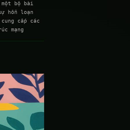
 một bộ bài
sự hỗn loạn
 cung cấp các
rúc mạng