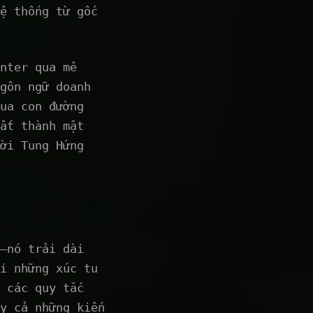
ệ thống từ gốc
nter qua mê
gôn ngữ doanh
ua con đường
ất thành mật
ời Tung Hứng
—nó trải dài
i những xúc tu
 các quy tắc
y cả những kiến