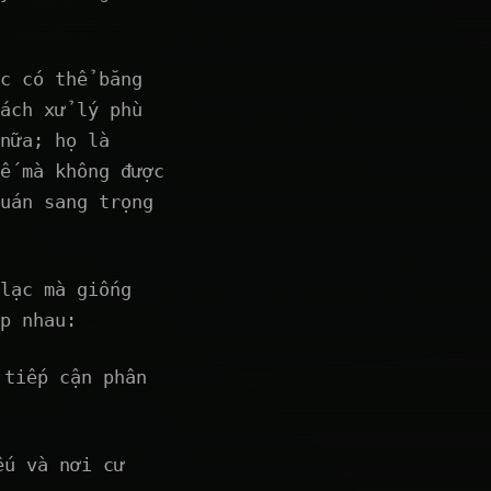
c có thể băng
ách xử lý phù
nữa; họ là
ế mà không được
uán sang trọng
lạc mà giống
p nhau:
 tiếp cận phân
ếu và nơi cư