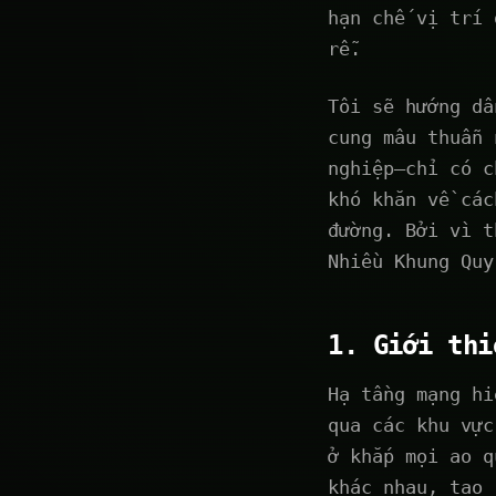
hạn chế vị trí 
rễ.
Tôi sẽ hướng dẫ
cung mâu thuẫn 
nghiệp—chỉ có c
khó khăn về các
đường. Bởi vì t
Nhiều Khung Quy
1. Giới thi
Hạ tầng mạng hi
qua các khu vực
ở khắp mọi ao q
khác nhau, tạo 