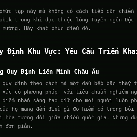
phức tạp này mà không có cách tiếp cận chiến 
ubik trong khi đọc thuộc lòng Tuyên ngôn Độc 
 nướng. Hãy khắc phục điều đó.
y Định Khu Vực: Yêu Cầu Triển Kha
g Quy Định Liên Minh Châu Âu
 quy định theo cách mà một đầu bếp bậc thầy t
 xác—có phương pháp, với tiêu chuẩn nghiêm ng
 điểm nhấn sáng tạo giữ cho mọi người luôn ph
của họ mang đến điều gì đó hiếm có trong bối 
i hòa tương đối giữa nhiều quốc gia. Nhưng đừ
h đơn giản.