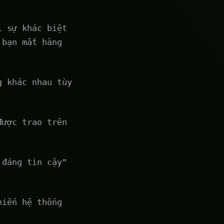
i sự khác biệt
 bạn mất hàng
g khác nhau tùy
được trao trên
 đáng tin cậy"
hiến hệ thống