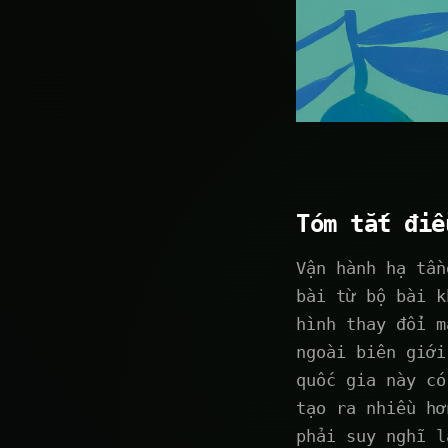
Tóm tắt điề
Vận hành hạ tần
bài từ bộ bài k
hình thay đổi m
ngoài biên giới
quốc gia này có
tạo ra nhiều hơ
phải suy nghĩ l