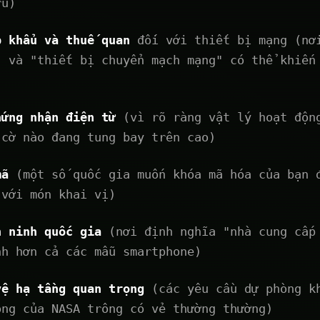
rú)
p khẩu và thuế quan
đối với thiết bị mạng (nơ
" và "thiết bị chuyển mạch mạng" có thể khiến
hứng nhận điện từ
(vì rõ ràng vật lý hoạt độn
 cờ nào đang tung bay trên cao)
mã
(một số quốc gia muốn khóa mã hóa của bạn 
 với món khai vị)
n ninh quốc gia
(nơi định nghĩa "nhà cung cấp
nh hơn cả các mẫu smartphone)
vệ hạ tầng quan trọng
(các yêu cầu dự phòng k
òng của NASA trông có vẻ thường thường)