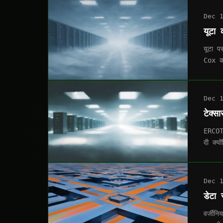
Dec 
यूटा
यूटा 
Cox क
Dec 
टेक्
ERCOT 
दी क्यो
Dec 
डेटा
वर्जीन