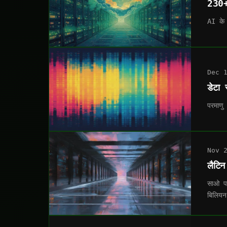
230+ 
AI के 
Dec 
डेटा 
परमाणु
Nov 
लैटिन
साओ पा
बिलियन