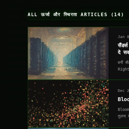
ALL ऊर्जा और स्थिरता ARTICLES (14)
Jan 
सैंडर
दे सक
बर्नी 
Rights
Dec 
Bloo
Bloomb
तुलना 