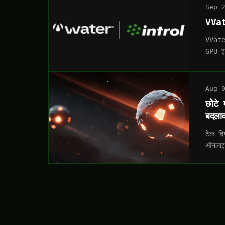
Sep 
VVat
VVate
GPU इन
Aug 
छोटे 
बदला
टेक दि
ऑनलाइन