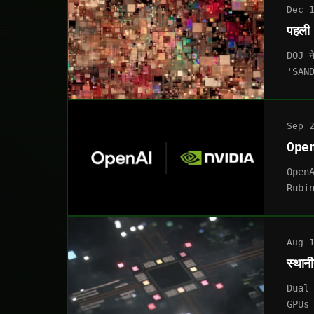
Dec 
पहली
DOJ न
'SAND
Sep 
Open
OpenAI
Rubin 
Aug 
स्थान
Dual 
GPUs 