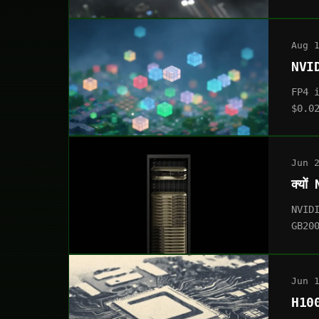
Aug 
NVID
FP4 i
$0.02
Jun 
क्यो
NVIDI
GB200 
Jun 
H10