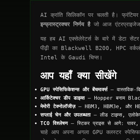
AI क्रांति सिलिकॉन पर चलती है। फ्रंटियर 
इन्फ्रास्ट्रक्चर निर्णय है
जो आज एंटरप्राइजेज 
यह हब AI एक्सेलेरेटर्स के बारे में डेट
पीढ़ी का Blackwell B200, HPC वर्कलोड
Intel के Gaudi चिप्स।
आप यहाँ क्या सीखेंगे
GPU स्पेसिफिकेशन्स और बेंचमार्क्स
— वास्तविक-विश्
आर्किटेक्चर डीप डाइव्स
— Hopper बनाम Blackwel
मेमोरी टेक्नोलॉजीज़
— HBM3, HBM3e, और HBM4 का 
सप्लाई चेन और उपलब्धता
— लीड टाइम्स, एलोकेशन र
TCO विश्लेषण
— स्टिकर प्राइस से आगे: पावर, 
चाहे आप अपना अगला GPU क्लस्टर स्पेसिफाई क