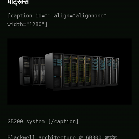
मेट्रिक्स
[caption id="" align="alignnone"
width="1280"]
GB200 system [/caption]
Blackwell architecture के GB300 अपडेट