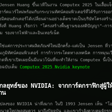
nsen Huang ขึ้นเวทีในงาน Computex 2025 ในเสื้อแจ็ค
ร์ดแวร์ใหม่พร้อมกับกระบวนทัศน์คอมพิวเตอร์ที่ได้รับการออก
เซมิคอนดักเตอร์ได้เปลี่ยนผ่านอย่างเด็ดขาดเป็นบริษัทโครงสร
่งที่ Huang เรียกว่า "โครงสร้างพื้นฐานของสติปัญญา"—การปฏ
่สาม รองจากไฟฟ้าและอินเทอร์เน็ต
่ใช่แค่การประกาศผลิตภัณฑ์ใหม่อีกครั้ง—แต่เป็น Jensen ที่
มภูมิทัศน์คอมพิวเตอร์ การก้าวกระโดดทางเทคนิค การหมุนเว
ที่เขาเปิดเผยนั้นมีแนวโน้มที่จะทำให้งาน Computex นี้เป็น
นอฉบับเต็ม
Computex 2025 Nvidia keynote
กลยุทธ์ของ NVIDIA: จากการ์ดกราฟิกสู่ผู้ให
ฐาน
ยนแปลงของ NVIDIA น่าทึ่งมาก ในปี 1993 Jensen เห็น "โ
ขนาดใหญ่พอสมควร มาถึงปัจจุบัน และเขากำลังควบคุมจักรกล