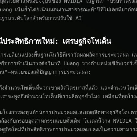
้นสุดด้วยตำแหน่งปัจจุบันของ NVIDIA ในฐานะ "บริษัทโครงสร้
uang เน้นย้ำโดยเน้นแผนงานสาธารณะห้าปีที่ไม่เคยมีมาก่อน
้นฐานระดับโลกสำหรับการปรับใช้ AI
ีประสิทธิภาพใหม่: เศรษฐกิจโทเค็น
เปลี่ยนแปลงพื้นฐานในวิธีที่เราวัดผลผลิตการประมวลผล แท
 หรือการดำเนินการต่อวินาที Huang วางตำแหน่งเซิร์ฟเวอร์เซ
เค็น"—หน่วยของสติปัญญาการประมวลผล:
พูดถึงจำนวนโทเค็นที่พวกเขาผลิตไตรมาสที่แล้ว และจำนวนโทเค
้าเราจะพูดถึงจำนวนโทเค็นที่เราผลิตทุกชั่วโมง เหมือนที่ทุกโ
ื่อมโยงการลงทุนด้านการประมวลผลและผลผลิตทางธุรกิจโดยตร
ล้องกับกรอบอุตสาหกรรมแบบดั้งเดิม โมเดลนี้วาง NVIDIA ให้
ษฐกิจใหม่ที่ประสิทธิภาพการประมวลผลแปลงเป็นความสามารถ