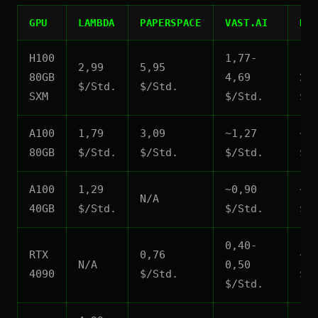
GPU
LAMBDA
PAPERSPACE
VAST.AI
RU
H100
1,77-
1,
2,99
5,95
80GB
4,69
2,
$/Std.
$/Std.
SXM
$/Std.
$/
A100
1,79
3,09
~1,27
~1
80GB
$/Std.
$/Std.
$/Std.
$/
A100
1,29
~0,90
~1
N/A
40GB
$/Std.
$/Std.
$/
0,40-
RTX
0,76
~0
N/A
0,50
4090
$/Std.
$/
$/Std.