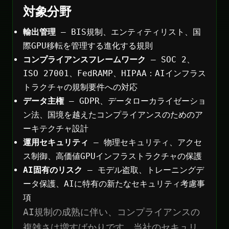
対象分野
輸出管理
— BIS規制、エンティティリスト、国
際GPU移転を管理する進化する規則
コンプライアンスフレームワーク
— SOC 2、
ISO 27001、FedRAMP、HIPAA：AIインフラス
トラクチャの規制要件への対応
データ主権
— GDPR、データローカライゼーショ
ン法、国境を越えたコンプライアンスのためのア
ーキテクチャ設計
運用セキュリティ
— 物理セキュリティ、アクセ
ス制御、高価値GPUインフラストラクチャの保護
AI固有のリスク
— モデル盗取、トレーニングデ
ータ保護、AIに特有の新たなセキュリティ考慮事
項
AI規制の成熟に伴い、コンプライアンスの
複雑さは増すばかりです。当社のセキュリ