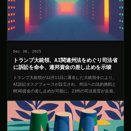
Dec 30, 2025
トランプ大統領、AI関連州法をめぐり司法省
に訴訟を命令、連邦資金の差し止めを示唆
トランプ大統領が12月11日に署名した大統領令により、
AI訴訟タスクフォースが設立され、州法への法的挑戦と
BEAD資金の差し止めが可能に。23州の司法長官が反発。