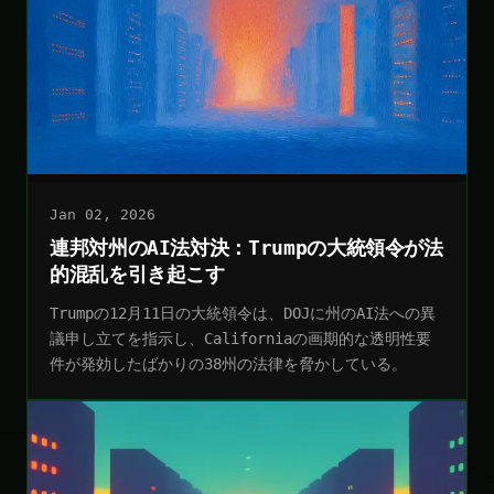
Jan 02, 2026
連邦対州のAI法対決：Trumpの大統領令が法
的混乱を引き起こす
Trumpの12月11日の大統領令は、DOJに州のAI法への異
議申し立てを指示し、Californiaの画期的な透明性要
件が発効したばかりの38州の法律を脅かしている。