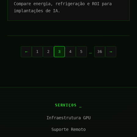
Compare energia, refrigeração e ROI para
implantações de IA.
…
←
1
2
3
4
5
36
→
SERVIÇOS
Infraestrutura GPU
Suporte Remoto