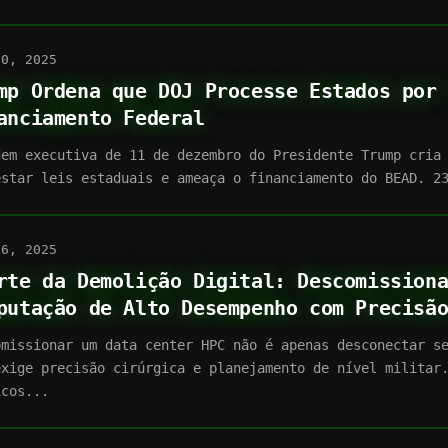
30, 2025
mp Ordena que DOJ Processe Estados por
anciamento Federal
dem executiva de 11 de dezembro do Presidente Trump cria
estar leis estaduais e ameaça o financiamento do BEAD. 2
16, 2025
rte da Demolição Digital: Descomission
putação de Alto Desempenho com Precisã
omissionar um data center HPC não é apenas desconectar s
exige precisão cirúrgica e planejamento de nível militar
icos...