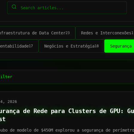
nfraestrutura de Data Center
Redes e Interconexões
23
1
entabilidade
Negócios e Estratégia
Segurança 
17
18
filter
04, 2026
urança de Rede para Clusters de GPU: G
st
oubo de modelo de $450M explorou a segurança de perímetr