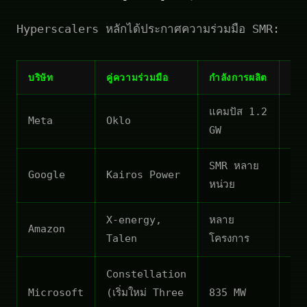
Hyperscalers หลักได้ประกาศความร่วมมือ SMR:
บริษัท
คู่ความร่วมมือ
กำลังการผลิต
เป้
แคมปัส 1.2
ทศ
Meta
Oklo
GW
20
SMR หลาย
Google
Kairos Power
20
หน่วย
X-energy,
หลาย
ทศ
Amazon
Talen
โครงการ
20
Constellation
Microsoft
(เริ่มใหม่ Three
835 MW
20