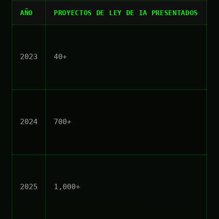
AÑO
PROYECTOS DE LEY DE IA PRESENTADOS
L
2023
40+
2
2024
700+
4
2025
1,000+
1