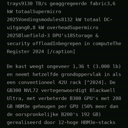
trays9130 TB/s geaggregeerde fabric3,6
kW totaalSupermicro
2025Voedingsmodules8132 kW totaal DC-
uitgang0,8 kW overheadSupermicro
2025Bluefield‑3 DPU's18Storage &
security offloadInbegrepen in computeThe
Register 2024 [/caption]
De kast weegt ongeveer 1,36 t (3.000 lb)
en neemt hetzelfde grondoppervlak in als
een conventioneel 42U rack [^2024]. De
GB300 NVL72 vertegenwoordigt Blackwell
Ultra, met verbeterde B300 GPU's met 288
GB HBM3e geheugen per GPU (50% meer dan
de oorspronkelijke B200's 192 GB)
gerealiseerd door 12-hoge HBM3e-stacks