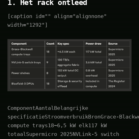
1. Het rack ontleed
[caption id="" align="alignnone"
width="1292"]
ComponentAantalBelangrijke
specificatieStroomverbruikBronGrace‑Blackw
compute trays18~6,5 kW elk117 kW
totaalSupermicro 2025NVLink‑5 switch