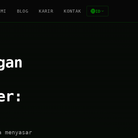
AMI
BLOG
KARIR
KONTAK
ID
gan
er:
a menyasar