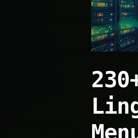
230
Lin
Men