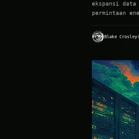
ekspansi data
permintaan en
Blake Crosley