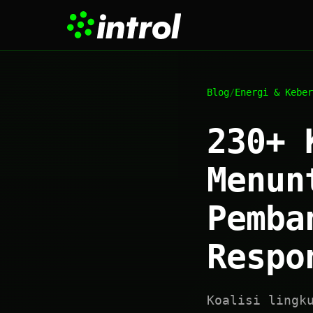
Blog
/
Energi & Keber
230+ 
Menun
Pemba
Respo
Koalisi lingk