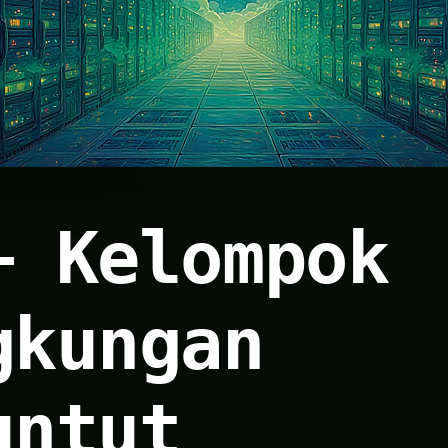
+ Kelompok
gkungan
untut