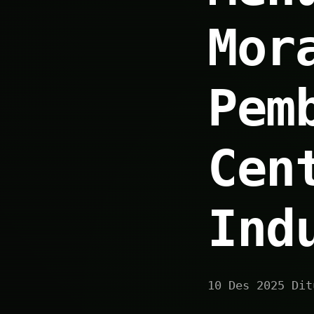
Mor
Pem
Cen
Ind
10 Des 2025 Dit