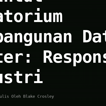
atorium
bangunan Da
ter: Respon
ustri
ulis Oleh Blake Crosley