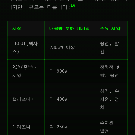
16
니지만, 규모는 다릅니다:
시장
대용량 부하 대기열
주요 제약
ERCOT(텍사
송전, 발
230GW 이상
스)
전
PJM(중부대
정치적 반
약 90GW
서양)
발, 송전
허가, 수
캘리포니아
약 40GW
자원, 정
치
수자원,
애리조나
약 25GW
발전