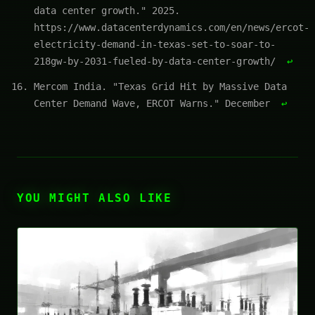
data center growth." 2025.
https://www.datacenterdynamics.com/en/news/ercot-
electricity-demand-in-texas-set-to-soar-to-
218gw-by-2031-fueled-by-data-center-growth/
↩
Mercom India. "Texas Grid Hit by Massive Data
Center Demand Wave, ERCOT Warns." December
↩
YOU MIGHT ALSO LIKE