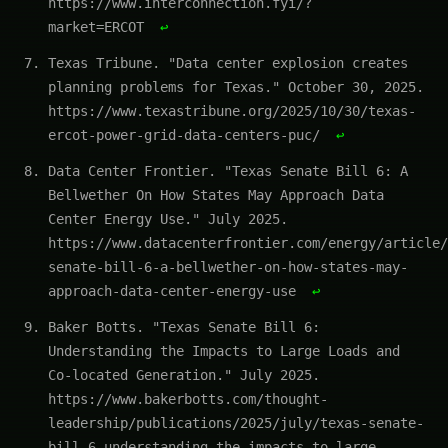
https://www.interconnection.fyi/?
market=ERCOT
↩
Texas Tribune. "Data center explosion creates
planning problems for Texas." October 30, 2025.
https://www.texastribune.org/2025/10/30/texas-
ercot-power-grid-data-centers-puc/
↩
Data Center Frontier. "Texas Senate Bill 6: A
Bellwether On How States May Approach Data
Center Energy Use." July 2025.
https://www.datacenterfrontier.com/energy/article/
senate-bill-6-a-bellwether-on-how-states-may-
approach-data-center-energy-use
↩
Baker Botts. "Texas Senate Bill 6:
Understanding the Impacts to Large Loads and
Co-located Generation." July 2025.
https://www.bakerbotts.com/thought-
leadership/publications/2025/july/texas-senate-
bill-6-understanding-the-impacts-to-large-