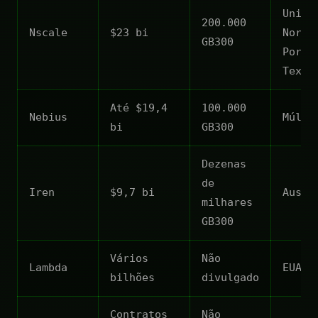
Unido
200.000
Nscale
$23 bi
Norue
GB300
Portu
Texas
Até $19,4
100.000
Nebius
Múlti
bi
GB300
Dezenas
de
Iren
$9,7 bi
Austr
milhares
GB300
Vários
Não
Lambda
EUA
bilhões
divulgado
Contratos
Não