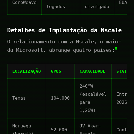
CoreWeave
EUA
legados
divulgado
Detalhes de Implantação da Nscale
O relacionamento com a Nscale, o maior
8
da Microsoft, abrange quatro países:
LOCALIZAÇÃO
GPUS
CAPACIDADE
STATUS
240MW
(escalável
Entreg
Texas
104.000
para
2026
1,2GW)
Noruega
JV Aker-
52.000
Contra
(Narvik)
Nscale