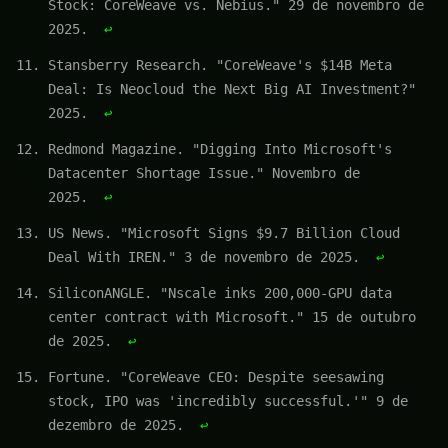
Stock: CoreWeave vs. Nebius." 29 de novembro de
2025.
↩
Stansberry Research. "CoreWeave's $14B Meta
Deal: Is Neocloud the Next Big AI Investment?"
2025.
↩
Redmond Magazine. "Digging Into Microsoft's
Datacenter Shortage Issue." Novembro de
2025.
↩
US News. "Microsoft Signs $9.7 Billion Cloud
Deal With IREN." 3 de novembro de 2025.
↩
SiliconANGLE. "Nscale inks 200,000-GPU data
center contract with Microsoft." 15 de outubro
de 2025.
↩
Fortune. "CoreWeave CEO: Despite seesawing
stock, IPO was 'incredibly successful.'" 9 de
dezembro de 2025.
↩