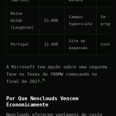
Reino
Campus
Em
Unido
23.000
hyperscale
progre
(Loughton)
Site de
Portugal
12.600
Contra
expansão
A Microsoft tem opção sobre uma segunda
fase no Texas de 700MW começando no
9
final de 2027.
Por Que Neoclouds Vencem
Economicamente
Neoclouds oferecem vantagens de custo