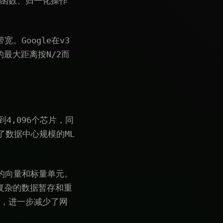
活函数、归一化操作
宽。Google在v3
最大距离按N/2而
到4,096个芯片，同
了数据中心规模的ML
增强的向量和标量单元。
更复杂的数据暂存和重
个，进一步减少了网