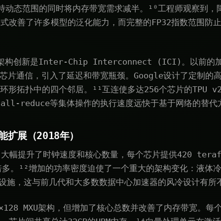
持动态范围的同时将内存带宽需求减半。¹⁰工程师观察到，
式改善了许多模型的泛化能力，而完整的FP32指数范围防止
架构创新是Inter-Chip Interconnect (ICI)。
进行多芯片通信，引入了延迟和带宽瓶颈。Google设计了定制
D环形拓扑中的四个邻居。¹¹互连使多达256个芯片的TPU v2
all-reduce等集体操作的执行速度远快于基于网络的替代
性能扩展（2018年）
v3中大幅提升了时钟速度和核心数量，每个芯片提供420 teraf
倍多。¹²增加的功率密度迫使了一个重大的架构变化：液体冷却
础设施，这与前几代和大多数数据中心加速器的风冷设计有所不
×128 MXU架构，但增加了核心总数并改善了内存带宽。每个