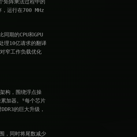
个矩阵乘法过程中的
，运行在700 MHz
同期的CPU和GPU
日处理10亿请求的翻译
针对窄工作负载优化
个架构，围绕浮点操
16乘累加器。⁹每个芯片
是对DDR3的巨大升级，
数范围，同时将尾数减少