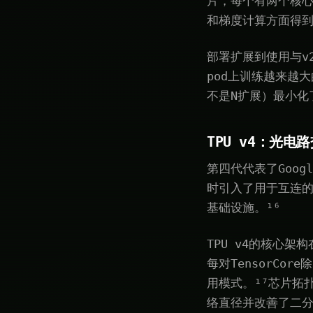
片，每个有两个核心
和梯度计算方面得
部署扩展到使用与v2
pod上训练越来越
不是N扩展）最小化
TPU v4：光电
第四代代表了Goog
时引入了用于互连的
基础设施。¹⁶
TPU v4的核心架构
每对TensorCo
用模式。¹⁷芯片拓
络直径并改善了二