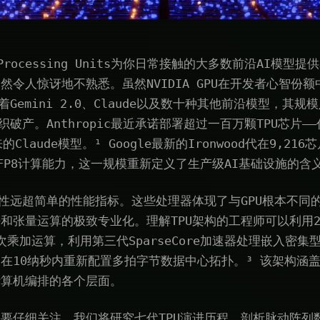
or Processing Units为你日常接触的大多数前沿AI模
然令人惊讶地不熟悉。虽然NVIDIA GPU在开发者心智份
着Gemini 2.0、Claude以及数十种其他前沿模型，其
织破产。Anthropic最近承诺部署超过一百万颗TPU芯片—
Claude模型。¹ Google最新的Ironwood代在9,21
ops的FP8计算能力，这一规模重新定义了生产级AI基础设施的含
杂性远超简单的性能指标。这些处理器体现了与GPU根本不同
和张量运算的极致专业化。理解TPU架构的工程师可以利用25
6次乘加运算，利用第三代SparseCore加速器处理嵌入密
在10纳秒内重新配置多拍字节数据中心拓扑。³ 该架构涵
计算机编排的各个层面。
要仔细关注。我们将研究七代TPU演进历程，剖析脉动阵列