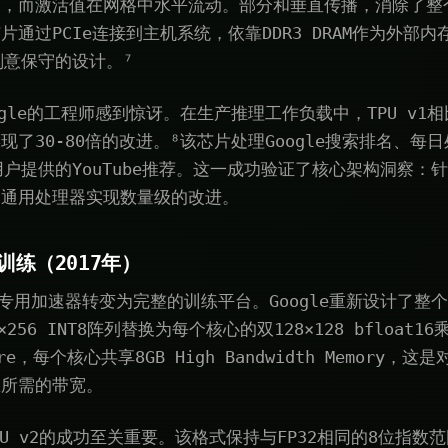
定，而激活值在网格中水平流动。部分和垂直传播，消除了整
通过PCIe连接到主机系统，依靠DDR3 DRAM作为外部内存
刻意保守的设计。⁷
gle的工程师感到惊讶。在生产推理工作负载中，TPU v1相比
了30-80倍的改进。⁸该芯片处理Google搜索排名、每
用户提供的YouTube推荐。这一成功验证了核心架构洞察：
比通用处理器实现数量级的改进。
模训练（2017年）
理专用加速器转变为完整的训练平台。Google重新设计了整
256 INT8阵列替换为每个核心的双128×128 bfloat
re，每个核心共享8GB High Bandwidth Memory，这
练所需的带宽。
对TPU v2的成功至关重要。该格式保持与FP32相同的8位指