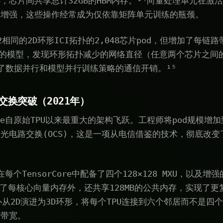
，芯片间共享总计32GB的HBM内存。¹⁴向量处理单元在激
到增强，这些操作经常成为仅依靠矩阵单元训练的瓶颈。
相同的2D环形ICI拓扑的2,048芯片pod，但增加了每链路带
大的模型，发现环形拓扑减少的网络直径（任意两个芯片之间的
了数据并行和模型并行训练策略的通信开销。¹⁵
路交换突破（2021年）
le自原始TPU以来最重大的架构飞跃。工程师将pod规模增加
光电路交换(OCS)，这是一项从电信借鉴的技术，彻底改变
在每个TensorCore中配备了四个128×128 MXU，以及
re除了每核心向量内存外，还共享128MB的公共内存，实现了
扑从2D演进为3D环形，将每个TPU连接到六个邻居而不是四
分带宽。