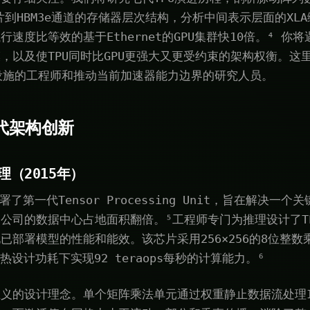
瓦片到HBM3e通道的存储器层次结构，分析中间表示层面的XL
速度比等效的基于Ethernet的GPU集群快10倍。⁴ 你
，以及使TPU同时比GPU更强大又更受约束的架构权衡。这
设施的工程师和推动当前加速器能力边界的研究人员。
代架构创新
理（2015年）
年部署了第一代Tensor Processing Unit，旨在解决
公司的数据中心占地面积翻倍。⁵工程师专门为推理设计了TP
已部署模型的性能和能效。该芯片采用256×256的8位整数
的热设计功耗下实现92 teraops每秒的计算能力。⁶
义的设计理念。单个矩阵乘法单元通过权重静止数据流处理I