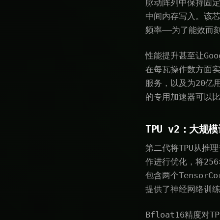
脉动阵列中保持固
中间内存写入。该芯片
频率——为了能效而
性能提升甚至让Goo
在每瓦操作数方面实现
服务，以及为20亿
的专用加速器可以
TPU v2：大规
第二代将TPU从推
作进行优化，将256×
包含两个TensorCo
提供了神经网络训
Bfloat16精度