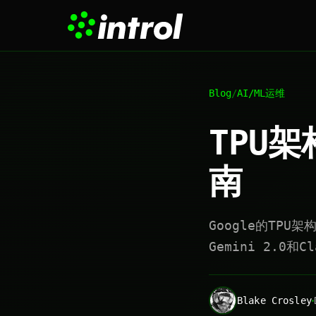
Blog
/
AI/ML运维
TPU
南
Google的TPU
Gemini 2.0和
Blake Crosley