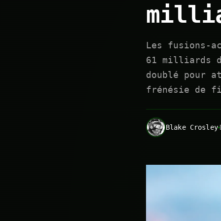
milli
Les fusions-a
61 milliards 
doublé pour a
frénésie de f
Blake Crosley