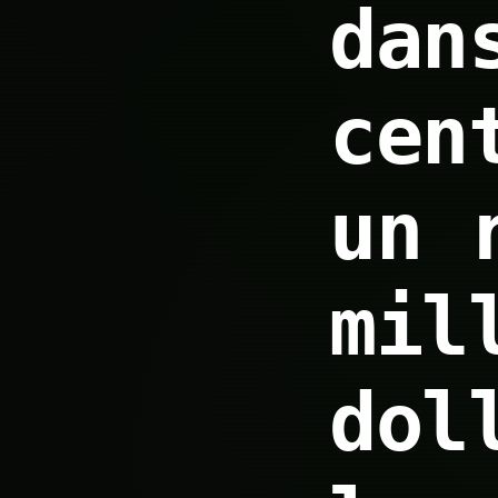
dan
cen
un 
mil
dol