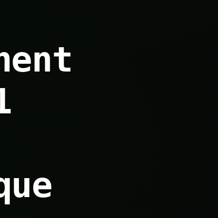
nent
1
que