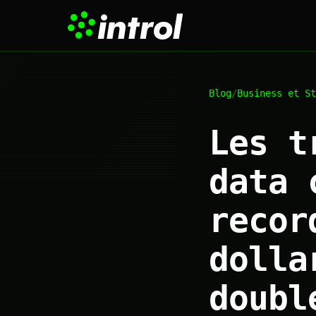
Blog
/
Business et St
Les t
data 
recor
dolla
doubl