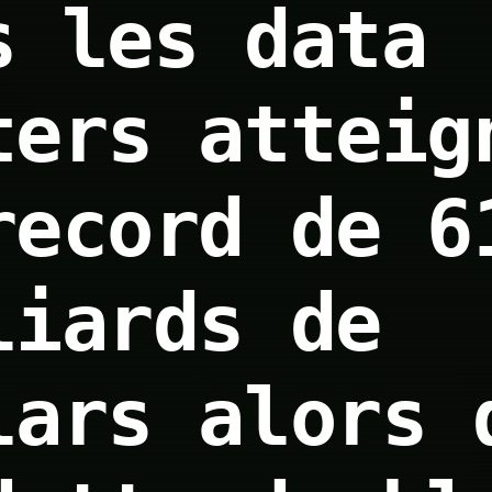
s les data
ters atteig
record de 6
liards de
lars alors 