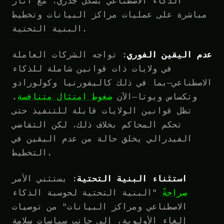
الذكاء الاصطناعي بشكل جذري، مع آثار
مباشرة على عمليات مراكز البيانات وتخطيط
البنية التحتية.
عدم اليقين الفوري
: تواجه الشركات العاملة
في ولايات ذات قوانين شاملة للذكاء
الاصطناعي—بما في ذلك كاليفورنيا وكولورادو
وتكساس ويوتا—الآن
ضغوط امتثال متنافسة
.
تظل قوانين الولايات قابلة للتنفيذ حتى
تحكم المحاكم بخلاف ذلك، لكن التقاضي
الفيدرالي يخلق حالة من عدم اليقين في
التخطيط.
استثناء البنية التحتية
: يستثني الأمر
صراحةً
"البنية التحتية لحوسبة الذكاء
الاصطناعي ومراكز البيانات" من توصيات
إلغاء الأولوية، إلى جانب سياسات سلامة