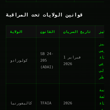
قوانين الولايات تحت المراقبة
تركيز
تاريخ السريان
القانون
الولاية
مييز
رزمي
SB 24-
ذكاء
1 فبراير
205
كولورادو
طناعي
2026
(ADAI)
عالي
خاطر
افية
أنظمة
ذكاء
2026
TFAIA
كاليفورنيا
طناعي