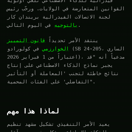
فيدرالية للذكاء الاصطناعي تلغي أولوية
القوانين المتعارضة في الولايات. ورحّب رئيس
لجنة الاتصالات الفيدرالية بريندان كار
في اليوم التالي.
بالتوجيه
ينتقد الأمر تحديداً
قانون التمييز
الخوارزمي
في كولورادو (SB 24-205، الساري
اعتباراً من 1 فبراير 2026)، مدعياً أنه "قد
يجبر نماذج الذكاء الاصطناعي على إنتاج
نتائج خاطئة لتجنب 'المعاملة أو التأثير
التفاضلي' على الفئات المحمية".
لماذا هذا مهم
يعيد الأمر التنفيذي تشكيل مشهد تنظيم