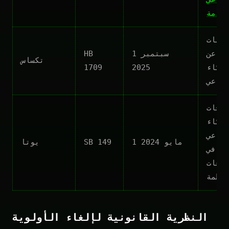
قدمة
لبات
اح عن
1 سبتمبر
HB
تكساس
ذكاء
2025
1709
طناعي
احات
ذكاء
طناعي
1 مايو 2024
SB 149
يوتا
في
اعات
نظمة
النظرية القانونية لإلغاء الأولوية