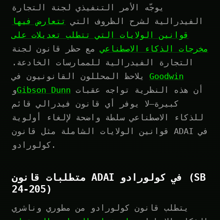
يوجّه الأمر التنفيذي لجنة التجارة
الفيدرالية لشرح الظروف التي
تتعارض فيها
قوانين الولايات التي تتطلب تعديلات على
مخرجات الذكاء الاصطناعي
مع حظر قانون لجنة
التجارة الفيدرالية للممارسات الخادعة.
Goodwin
يلاحظ المحللون القانونيون في
أن هذه النظرية تواجه عقبات
Gibson Dunn
و
كبيرة—لا يوفر أي قانون فيدرالي قائم
للذكاء الاصطناعي سلطة واضحة لإلغاء أولوية
قوانين الولايات الشاملة مثل قانون ADAI في
كولورادو.
متطلبات قانون ADAI في كولورادو (SB
24-205)
يتطلب قانون كولورادو من مطوري وناشري