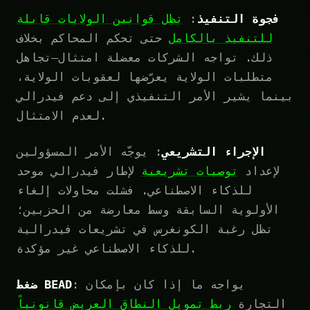
فجوة التنفيذ
:
تظل قوانين الولايات قابلة
للتنفيذ بالكامل
حتى تحكم المحاكم بخلاف
ذلك. تواجه الشركات معضلة امتثال—تجاهل
متطلبات الولاية يعرّضها لعقوبات الولاية،
بينما يشير الأمر التنفيذي إلى دعم فيدرالي
لعدم الامتثال.
الإجراء التشريعي
: يوجّه الأمر المسؤولين
لإعداد
توصيات تشريعية
لإطار فيدرالي موحد
للذكاء الاصطناعي. فشلت محاولات إلغاء
الأولوية السابقة وسط معارضة من الحزبين؛
تظل رغبة الكونغرس في تشريعات فيدرالية
للذكاء الاصطناعي غير مؤكدة.
: يواجه ما إذا كان بإمكان
ضغط BEAD
التجارة
ربط تمويل النطاق العريض قانونياً