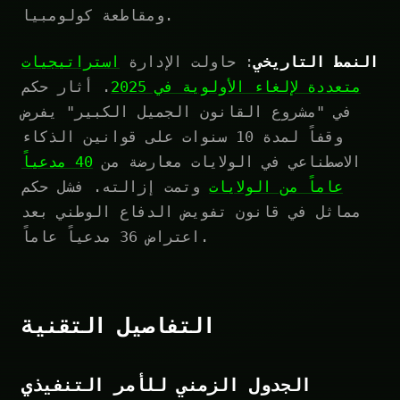
ومقاطعة كولومبيا.
النمط التاريخي
: حاولت الإدارة
استراتيجيات
متعددة لإلغاء الأولوية في 2025
. أثار حكم
في "مشروع القانون الجميل الكبير" يفرض
وقفاً لمدة 10 سنوات على قوانين الذكاء
الاصطناعي في الولايات معارضة من
40 مدعياً
عاماً من الولايات
وتمت إزالته. فشل حكم
مماثل في قانون تفويض الدفاع الوطني بعد
اعتراض 36 مدعياً عاماً.
التفاصيل التقنية
الجدول الزمني للأمر التنفيذي