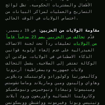
الأطفال والمشتريات الحكومية. تظل لوائح
التصاريح والعمليات لمراكز البيانات من
اختصاص الولايات في الوقت الحالي.
مقاومة الولايات من الحزبين
: في 19 ديسمبر،
قدّم
تحالف من الحزبين يضم 23 مدعياً عاماً
من الولايات
تعليقات رداً تحث لجنة الاتصالات
الفيدرالية على عدم إلغاء أولوية قوانين
الذكاء الاصطناعي في الولايات، مؤكدين أن
الوكالة تفتقر إلى الصلاحية. يشمل التحالف
ولايات جمهورية وديمقراطية: أريزونا
وكاليفورنيا وكولورادو وكونيتيكت وديلاوير
وهاواي وإلينوي ومين وماريلاند وماساتشوستس
ومينيسوتا ونيفادا ونيوجيرسي ونيومكسيكو
وكارولينا الشمالية وأوريغون ورود آيلاند
وتينيسي ويوتا وفيرمونت وواشنطن وويسكونسن